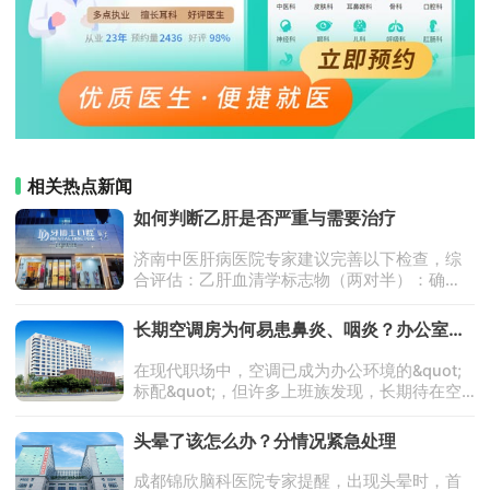
相关热点新闻
如何判断乙肝是否严重与需要治疗
济南中医肝病医院专家建议完善以下检查，综
合评估：乙肝血清学标志物（两对半）：确
认“大三阳”模式；HBV-DNA定量：评估病毒复
制强度；肝功能：重点关注ALT、AST、胆红
长期空调房为何易患鼻炎、咽炎？办公室人
素、白蛋白等；
群健康指南
在现代职场中，空调已成为办公环境的&quot;
标配&quot;，但许多上班族发现，长期待在空
调房后，鼻子发痒、频繁打喷嚏、喉咙干痛等
问题接踵而至。数据显示，包括年轻教师、商
头晕了该怎么办？分情况紧急处理
场营业员、职场经理等在内
成都锦欣脑科医院专家提醒，出现头晕时，首