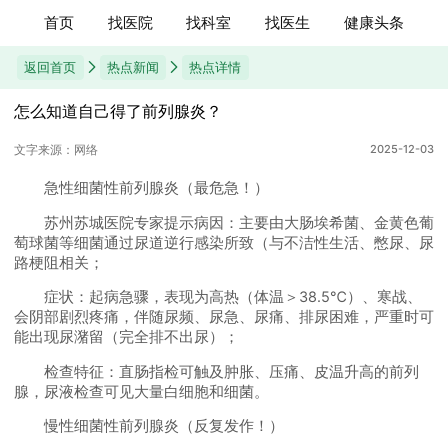
首页
找医院
找科室
找医生
健康头条
返回首页
热点新闻
热点详情
怎么知道自己得了前列腺炎？
文字来源：网络
2025-12-03
急性细菌性前列腺炎（最危急！）
苏州苏城医院专家提示病因：主要由大肠埃希菌、金黄色葡
萄球菌等细菌通过尿道逆行感染所致（与不洁性生活、憋尿、尿
路梗阻相关；
症状：起病急骤，表现为高热（体温＞38.5℃）、寒战、
会阴部剧烈疼痛，伴随尿频、尿急、尿痛、排尿困难，严重时可
能出现尿潴留（完全排不出尿）；
检查特征：直肠指检可触及肿胀、压痛、皮温升高的前列
腺，尿液检查可见大量白细胞和细菌。
慢性细菌性前列腺炎（反复发作！）