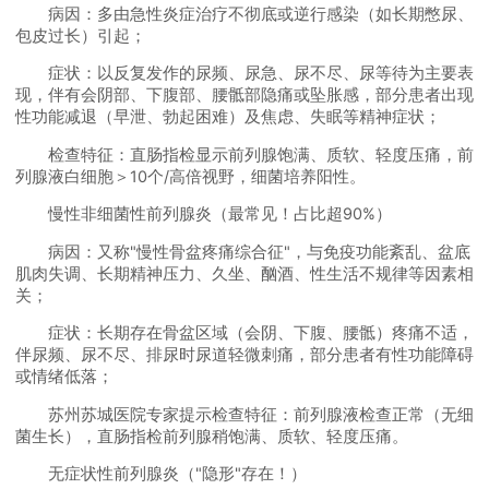
病因：多由急性炎症治疗不彻底或逆行感染（如长期憋尿、
包皮过长）引起；
症状：以反复发作的尿频、尿急、尿不尽、尿等待为主要表
现，伴有会阴部、下腹部、腰骶部隐痛或坠胀感，部分患者出现
性功能减退（早泄、勃起困难）及焦虑、失眠等精神症状；
检查特征：直肠指检显示前列腺饱满、质软、轻度压痛，前
列腺液白细胞＞10个/高倍视野，细菌培养阳性。
慢性非细菌性前列腺炎（最常见！占比超90%）
病因：又称"慢性骨盆疼痛综合征"，与免疫功能紊乱、盆底
肌肉失调、长期精神压力、久坐、酗酒、性生活不规律等因素相
关；
症状：长期存在骨盆区域（会阴、下腹、腰骶）疼痛不适，
伴尿频、尿不尽、排尿时尿道轻微刺痛，部分患者有性功能障碍
或情绪低落；
苏州苏城医院专家提示检查特征：前列腺液检查正常（无细
菌生长），直肠指检前列腺稍饱满、质软、轻度压痛。
无症状性前列腺炎（"隐形"存在！）