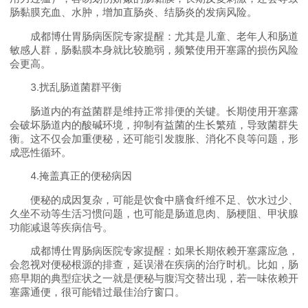
肠黏膜充血、水肿，增加直肠炎、结肠炎的发病风险。
成都博仕胃肠病医院专家提醒：尤其是儿童、老年人和肠道
敏感人群，肠黏膜本身就比较脆弱，频繁使用开塞露的损伤风险
会更高。
3.扰乱肠道菌群平衡
肠道内的有益菌群是维持正常排便的关键。长期使用开塞露
会破坏肠道内的酸碱环境，抑制有益菌的生长繁殖，导致菌群失
衡。这不仅会加重便秘，还可能引发腹胀、消化不良等问题，形
成恶性循环。
4.掩盖真正的便秘病因
便秘的成因复杂，可能是饮食中膳食纤维不足、饮水过少、
久坐不动等生活习惯问题，也可能是肠道息肉、肠梗阻、甲状腺
功能减退等疾病信号。
成都博仕胃肠病医院专家提醒：如果长期依赖开塞露应急，
会忽视对便秘根源的排查，延误潜在疾病的治疗时机。比如，肠
癌早期的典型症状之一就是便秘与腹泻交替出现，若一味依赖开
塞露通便，很可能错过最佳治疗窗口。