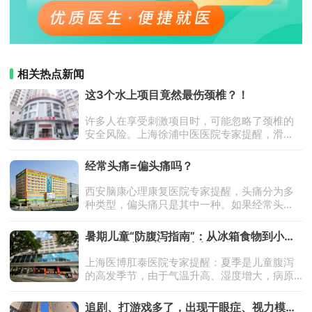
相关热点新闻
这3个水上项目竟然最伤颈椎​？！
许多人在享受刺激项目时，可能忽略了颈椎的
安全风险。上海徐浦中医医院专家提醒，滑
梯、冲浪、漂流这三类项目因惯性冲击大，容
易导致颈椎挥鞭伤（头颈部突然后仰或侧
经常头痛=偏头痛吗？
偏），严重时可能造成脊髓损伤甚至瘫痪。
西安脑康心理康复医院专家提醒，头痛分为多
种类型，偏头痛只是其中一种。如果经常头
痛，可能是以下几种情况：1.偏头痛典型症状：
一侧或双侧搏动性疼痛，可能伴随恶心、呕
暑期儿童“防腹泻指南”：从冰箱食物到小手
吐、畏光、畏声。诱因：压
卫生，这些细节90%家长忽略了
上海医博肛泰医院专家提醒：夏季是儿童腹泻
的高发季节，由于气温升高、湿度增大，病原
体繁殖活跃，加上孩子们户外活动增多，饮食
结构变化等因素，导致腹泻的发生率显著上
追剧、打游戏多了，出现干眼症、视力模糊