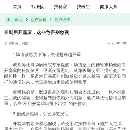
首页
找医院
找科室
找医生
健康头条
返回首页
热点新闻
热点详情
长期用开塞露，这些危害别忽视
文字来源：网络
2026-01-28
1.肠道敏感度下降，便秘越来越严重
成都博仕胃肠病医院专家提醒：肠道壁上的神经末梢会随着
开塞露的反复刺激，逐渐变得迟钝。就像长期使用止痛药会产生
耐药性一样，肠道对开塞露的刺激反应会越来越弱，想要达到同
样的通便效果，就需要增加用量或使用频率。
更糟糕的是，肠道自身的蠕动功能会因此退化——原本能自
主完成的蠕动，变得越来越依赖外力刺激，最终导致便秘程度加
重，形成“不用开塞露就排不出便”的依赖症。
2.损伤肠黏膜，引发肠道炎症
开塞露的导管质地偏硬，若使用时操作不当（如插入过深、
用力过猛），容易划伤娇嫩的肠黏膜；长期反复刺激，还会导致