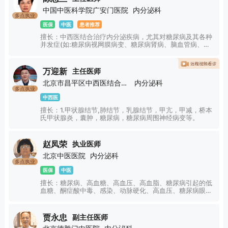
中国中医科学院广安门医院
内分泌科
多点执业
医保
中医
患者推荐
擅长：中西医结合治疗内分泌疾病，尤其对糖尿病及其各种
并发症(如:糖尿病视网膜病变、糖尿病肾病、脑血管病、周
围血管病、神经病变、糖尿病酮症酸中毒等)和甲状腺疾病
(如:甲状腺功能亢进、甲状腺功能减低、亚急性甲状腺炎、
桥本甲状腺炎、甲状腺结节、甲状腺癌术后、甲状腺危象等)
万迎新
主任医师
以及月经素乱、色素斑、痤疮的中医病理机制、证型客观指
北京市昌平区中西医结合医院
内分泌科
标分析治则方药等方面的研究积累了丰富的临床与实践经
多点执业
验。
中西医
擅长：1.甲状腺结节,肺结节，乳腺结节，甲亢，甲减，桥本
氏甲状腺炎，囊肿，糖尿病，糖尿病周围神经病变等。
赵凤荣
执业医师
北京中医医院
内分泌科
多点执业
医保
中医
擅长：糖尿病、高血糖、高血压、高血脂、糖尿病引起的低
血糖、酮症酸中毒、感染、动脉硬化、高血压、糖尿病眼
病、糖尿病肾病、糖尿病神经病变等。
贾永忠
副主任医师