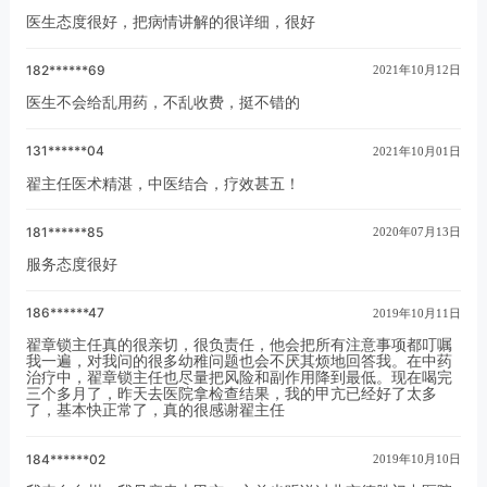
医生态度很好，把病情讲解的很详细，很好
182******69
2021年10月12日
医生不会给乱用药，不乱收费，挺不错的
131******04
2021年10月01日
翟主任医术精湛，中医结合，疗效甚五！
181******85
2020年07月13日
服务态度很好
186******47
2019年10月11日
翟章锁主任真的很亲切，很负责任，他会把所有注意事项都叮嘱
我一遍，对我问的很多幼稚问题也会不厌其烦地回答我。在中药
治疗中，翟章锁主任也尽量把风险和副作用降到最低。现在喝完
三个多月了，昨天去医院拿检查结果，我的甲亢已经好了太多
了，基本快正常了，真的很感谢翟主任
184******02
2019年10月10日