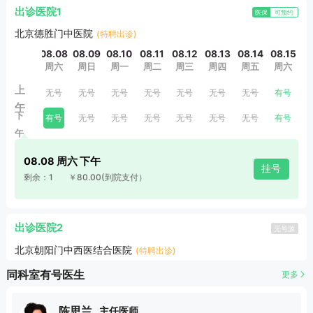
出诊医院1
医保
可预约
北京德胜门中医院
(特聘出诊)
08.08
08.09
08.10
08.11
08.12
08.13
08.14
08.15
0
周六
周日
周一
周二
周三
周四
周五
周六
上
无号
无号
无号
无号
无号
无号
无号
有号
午
下
有号
无号
无号
无号
无号
无号
无号
有号
午
08.08 周六 下午
挂号
剩余：1
￥80.00
(到院支付）
出诊医院2
无号源
北京朝阳门中西医结合医院
(特聘出诊)
同科室有号医生
更多
陈思兰
主任医师