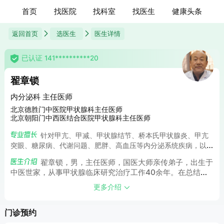
首页
找医院
找科室
找医生
健康头条
返回首页
选医生
医生详情
已认证 141**********20
翟章锁
内分泌科 主任医师
北京德胜门中医院甲状腺科主任医师
北京朝阳门中西医结合医院甲状腺科主任医师
针对甲亢、甲减、甲状腺结节、桥本氏甲状腺炎、甲亢
突眼、糖尿病、代谢问题、肥胖、高血压等内分泌系统疾病，以
及生殖泌尿系统疾病、乳腺增生、卵巢囊肿、肺结节、中医脾
翟章锁，男，主任医师，国医大师亲传弟子，出生于
胃、心脑血管疾病、头晕眩晕、失眠、焦虑、男性、妇科炎症及
中医世家，从事甲状腺临床研究治疗工作40余年。在总结传
痛经、月经紊乱相关疾病均有独特的治疗方法，得到广大患者的
统方法治疗甲状腺疾病反复发作的基础上，结合自身多年临床
一致认可和好评。
更多介绍
经验与扎实的中医学理论，有效治疗各类甲状腺疾病。曾多次
出席全国中医疑难病学术报告会等学术会议，凭借其良好的医
门诊预约
德医风，及精湛的艺术，赢得了广大患者及家属的认可和赞
誉。