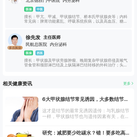
北京德胜门中医院
内分泌科
医保
中医
擅长：甲亢、甲减、甲状腺结节、桥本氏甲状腺炎等；内科
常见病：脾胃功能紊乱、呼吸系统疾病，以及高血压、糖尿
病、冠心病等慢性病的协同调理；妇科与内分泌失调：月经
不调、痛经、多囊卵巢综合征、更年期综合征等；其他全科
常见病：覆盖内外妇儿男性等各类一般疾患的中医诊治与体
徐先发
主任医师
质调理。
民航总医院
内分泌科
多点执业
医保
西医
擅长：甲状腺及甲状旁腺肿瘤、晚期复杂甲状腺癌侵及喉气
管食管和颈部淋巴结及上纵隔淋巴结转移的外科治疗；头颈
部肿瘤（喉癌、鼻腔鼻窦肿瘤、下咽食管癌、口咽癌、头颈
部软组织肿瘤和颅底肿瘤等的外科治疗；原发性甲旁亢和尿
毒症患者继发性甲旁亢的手术；慢性鼻窦炎鼻息肉和经鼻内
相关健康资讯
更多
镜手术；喉良恶性肿瘤的微创治疗；声音嘶哑和阻塞性睡眠
呼吸暂停综合征(打呼噜)的诊治。
6大甲状腺结节常见诱因，大多数结节很
难自主发现
这才是结节的最常见诱因遗传：与乳腺结节
一样，甲状腺结节也与遗传因素有关，在有
甲状腺疾病家族史的家庭中，出现甲状腺结
节的风险会明显增高。缺碘：碘摄入不足或
研究：减肥要少吃碳水？错！要多吃高质
者碘摄入过多，都会导致甲状腺结节的发