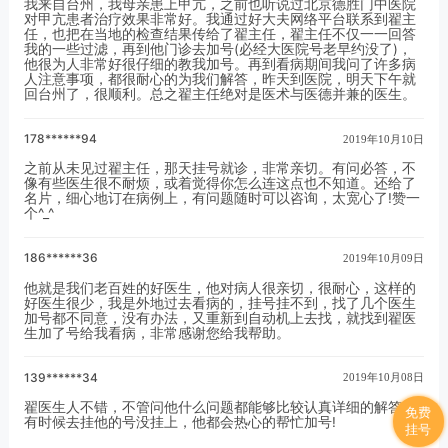
我来自台州，我母亲患上甲亢，之前也听说过北京德胜门中医院
对甲亢患者治疗效果非常好。我通过好大夫网络平台联系到翟主
任，也把在当地的检查结果传给了翟主任，翟主任不仅一一回答
我的一些过滤，再到他门诊去加号(必经大医院号老早约没了)，
他很为人非常好很仔细的教我加号。再到看病期间我问了许多病
人注意事项，都很耐心的为我们解答，昨天到医院，明天下午就
回台州了，很顺利。总之翟主任绝对是医术与医德并兼的医生。
178******94
2019年10月10日
之前从未见过翟主任，那天挂号就诊，非常亲切。有问必答，不
像有些医生很不耐烦，或着觉得你怎么连这点也不知道。还给了
名片，细心地订在病例上，有问题随时可以咨询，太宽心了!赞一
个^_^
186******36
2019年10月09日
他就是我们老百姓的好医生，他对病人很亲切，很耐心，这样的
好医生很少，我是外地过去看病的，挂号挂不到，找了几个医生
加号都不同意，没有办法，又重新到自动机上去找，就找到翟医
生加了号给我看病，非常感谢您给我帮助。
139******34
2019年10月08日
翟医生人不错，不管问他什么问题都能够比较认真详细的解答。
免费
有时候去挂他的号没挂上，他都会热心的帮忙加号!
挂号