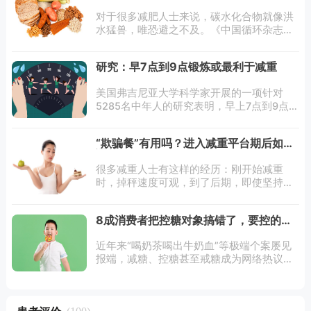
量碳水
对于很多减肥人士来说，碳水化合物就像洪
水猛兽，唯恐避之不及。《中国循环杂志》
发文指出，实际上，碳水化合物有质量高低
之分，碳水的质量和来源对于长期体重管理
研究：早7点到9点锻炼或最利于减重
才至关重要，并给出如下研究支持这一观
点。近期
美国弗吉尼亚大学科学家开展的一项针对
5285名中年人的研究表明，早上7点到9点
之间锻炼最有利于减轻体重。与中午或晚上
进行锻炼的人相比，早上7点到9点锻炼的人
“欺骗餐”有用吗？进入减重平台期后如何
身体质量指数（BMI=体重/身高^2）更
调整
很多减重人士有这样的经历：刚开始减重
时，掉秤速度可观，到了后期，即使坚持清
淡饮食和运动，体重却不怎么变了，即进入
了减重平台期。不少人会将一些高能量、高
8成消费者把控糖对象搞错了，要控的不
碳水化合物的“欺骗餐”加入到减重饮食计划
止奶茶
中，认
近年来“喝奶茶喝出牛奶血”等极端个案屡见
报端，减糖、控糖甚至戒糖成为网络热议的
话题，但消费者是否真的了解糖，是否知道
如何科学减糖、控糖？近日，科信食品与健
康信息交流中心发布了专项调查结果并邀请