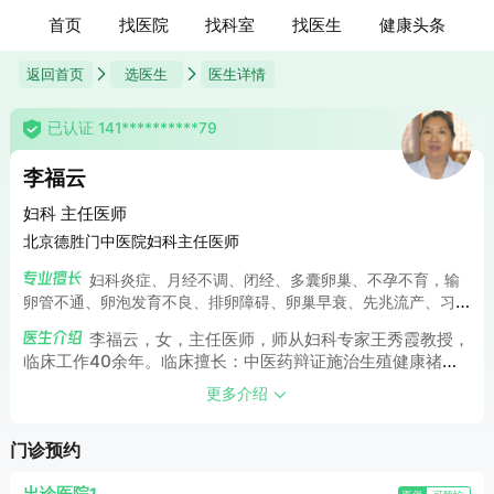
首页
找医院
找科室
找医生
健康头条
返回首页
选医生
医生详情
已认证 141**********79
李福云
妇科 主任医师
北京德胜门中医院妇科主任医师
妇科炎症、月经不调、闭经、多囊卵巢、不孕不育，输
卵管不通、卵泡发育不良、排卵障碍、卵巢早衰、先兆流产、习
惯性流产、宫颈糜烂、外阴白斑、宫颈肥大、反复炎症不愈、更
李福云，女，主任医师，师从妇科专家王秀霞教授，
年期综合症、功能性子宫出血、内膜异位、乳腺炎、乳腺增生、
临床工作40余年。临床擅长：中医药辩证施治生殖健康禇
乳腺囊肿、乳腺纤维瘤、乳腺癌、乳腺肿块、乳腺疼痛等妇科及
症，精求古训，博采众长，已形成了自己的诊疗特色。注重肝
乳腺疾病。
更多介绍
脾肾调理，重视心理和情志在疾病发生发展中的作用，充分利
用现代诊疗技术。运用中医诊治特色，辩症同辩病相结合，中
门诊预约
西医结合，针药并用，内服与外治并施，每获良效。