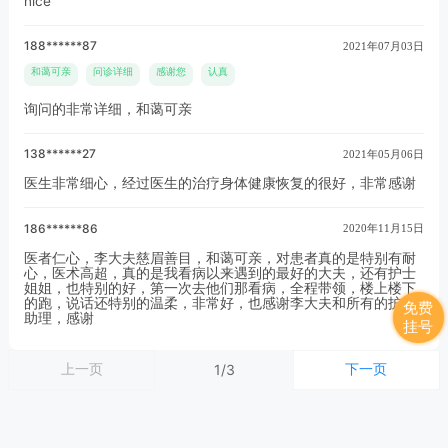
nice
188******87
2021年07月03日
和蔼可亲
问诊详细
感谢您
认真
询问的非常详细，和蔼可亲
138******27
2021年05月06日
医生非常细心，经过医生的治疗身体健康恢复的很好，非常感谢
186******86
2020年11月15日
医者仁心，李大夫慈眉善目，和蔼可亲，对患者真的是特别有耐
心，医术高超，真的是我看病以来遇到的最好的大夫，还有护士
姐姐，也特别的好，第一次去他们那看病，全程带领，楼上楼下
的跑，说话还特别的温柔，非常好，也感谢李大夫和所有的护士
免费
助理，感谢
挂号
上一页
下一页
1/3