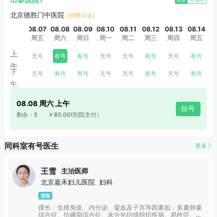
出诊医院1
医保
可预约
北京德胜门中医院
(特聘出诊)
08.07
08.08
08.09
08.10
08.11
08.12
08.13
08.14
0
周五
周六
周日
周一
周二
周三
周四
周五
上
无号
有号
有号
无号
无号
有号
无号
有号
午
下
无号
有号
有号
无号
无号
有号
无号
有号
午
08.08 周六 上午
挂号
剩余：5
￥80.00
(到院支付）
同科室有号医生
更多
王雪
主治医师
北京嘉禾妇儿医院
妇科
西医
擅长：生殖免疫、内分泌、凝血及子宫等因素如：多囊卵巢
综合征、抗磷脂综合征、未分化结缔组织疾病、易栓症、薄