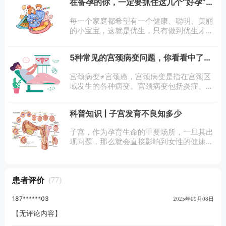
在备孕的你，一定要抓住这几个“好孕”关
良、无法排出就会影响备孕的进程和结果。
键点!
每一个家庭都希望有一个健康、聪明、美丽
的小宝宝，这就是优生，只有做到优生才谈
得到优育。那么怎样才能做到优生呢，首先
要选择受孕的关键时机。无论是精子的数量
5种常见的宫颈病变问题，你看看中了几
还是质量，一天中变化都很大，而在下午稍
个
后
宫颈病变≠宫颈癌，宫颈病变是指在宫颈区
域发生的各种病变。宫颈病变包括炎症、损
伤、肿瘤以及癌前病变等等，是女性最常见
的疾患之一，其最严重的疾病是子宫颈癌。
科普知识 | 子宫发育不良知多少
宫颈病变临床表现主要为5个：
子宫，作为孕育生命的重要场所，一旦其出
现问题，那么就会直接影响到女性的健康和
生育问题。一．如何判断患有子宫发育不
良？子宫发育不良又称幼稚子宫，系副中肾
管会合后短期内停止发育所致。在子宫发育
患者评价
(77)
187******03
2025年09月08日
【无评论内容】