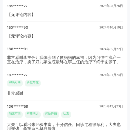
185******27
2025年05月28日
【无评论内容】
150******90
2024年10月10日
【无评论内容】
188******91
2024年05月22日
非常感谢李主任让我体会到了做妈妈的幸福，因为习惯性流产一
直在治疗，换了好几家医院最终在李主任的治疗下终于圆梦了。
187******27
2024年01月24日
和蔼可亲
再世华佗
非常感谢
136******58
2023年12月23日
和蔼可亲
尊重病人
问诊详细
认真
大夫可以看出来经验丰富，十分信任。问诊过程很顺利，大夫也
很亲切。希望自己早日康复