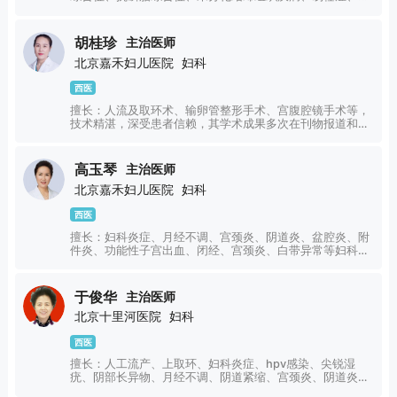
型子宫内膜、子宫腺肌症等相关因素导致的复发性流产，生
化妊娠，先兆流产、大月份死胎、试管婴儿不着床等的诊
治。熟练诊断并处理妊娠期并发症、合并症及围产期的管
胡桂珍
主治医师
理，熟练掌握宫颈环扎、剖宫产及宫腹腔镜等妇产科手术。
北京嘉禾妇儿医院
妇科
西医
擅长：人流及取环术、输卵管整形手术、宫腹腔镜手术等，
技术精湛，深受患者信赖，其学术成果多次在刊物报道和转
载。
高玉琴
主治医师
北京嘉禾妇儿医院
妇科
西医
擅长：妇科炎症、月经不调、宫颈炎、阴道炎、盆腔炎、附
件炎、功能性子宫出血、闭经、宫颈炎、白带异常等妇科常
见病及顽固性疾病的诊治，尤其擅长宫颈疾病、内分泌疾病
等。熟练掌握各种计划生育手术，对无痛人流有独特的见
解。
于俊华
主治医师
北京十里河医院
妇科
西医
擅长：人工流产、上取环、妇科炎症、hpv感染、尖锐湿
疣、阴部长异物、月经不调、阴道紧缩、宫颈炎、阴道炎、
处女膜修复、盆腔炎、附件炎、功能性子宫出血、闭经、外