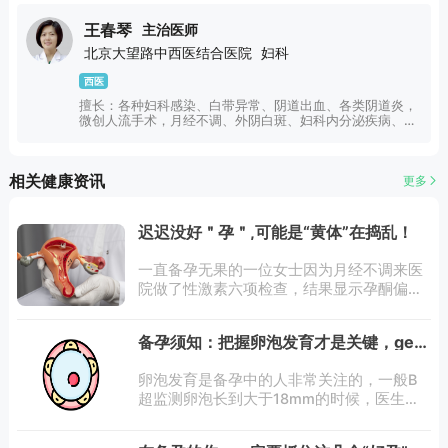
阴溃疡、阴道整形、卵巢囊肿、子宫疾病、阴道炎、宫颈
炎、白带异常、宫颈病变、宫颈息肉、宫颈囊肿、宫颈肥
王春琴
主治医师
大、前庭大腺囊肿、更年期综合征、外阴瘙痒、子宫内膜
北京大望路中西医结合医院
妇科
炎、多囊卵巢、宫颈糜烂等妇科常见病、多发病有30多年的
实践丰富临床经验。
西医
擅长：各种妇科感染、白带异常、阴道出血、各类阴道炎，
微创人流手术，月经不调、外阴白斑、妇科内分泌疾病、急/
慢性宫颈炎、急/慢性盆腔炎症等顽固性妇科疾病；更年期常
见疾病以及女性私密抗衰（淡色、紧致、年轻化管理）等。
相关健康资讯
更多
迟迟没好＂孕＂,可能是“黄体”在捣乱！
一直备孕无果的一位女士因为月经不调来医
院做了性激素六项检查，结果显示孕酮偏
低。“一直觉得月经不调不算什么大事，直到
怀不上宝宝才重视起来，幸亏这次检查出来
备孕须知：把握卵泡发育才是关键，get
了。”女士悬着的心稍稍放下，后续准备按照
卵泡小知识
医生
卵泡发育是备孕中的人非常关注的，一般B
超监测卵泡长到大于18mm的时候，医生会
建议同房。但有时候等了很久一直没等到卵
泡大于18mm，真的是心塞！卵泡发育不