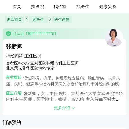
首页
找医院
找科室
找医生
健康头条
返回首页
选医生
医生详情
已认证 110**********91
张新卿
神经内科 主任医师
首都医科大学宣武医院神经内科主任医师
北京天坛普华医院特约专家
记忆障碍、痴呆、神经系统变性病、脑血管病、头晕头
痛、失眠、健忘等神经内科疾病的诊断和治疗对于神经内科的疾
病具有非常丰富的临床经验，如脑卒中、焦虑抑郁、失眠健忘、
张新卿，女，主任医师，首都医科大学宣武医院神经
脑供血不足、脑梗死、脑出血、记忆力减退等。
内科主任医师，医学博士，教授，1978年考入首都医科大学
医疗系，1983年毕业后即在首都医科大学宣武医院神经内科
更多介绍
工作，先后获得硕士及博士学位。在30多年的临床工作中积
累了丰富的临床经验。
门诊预约