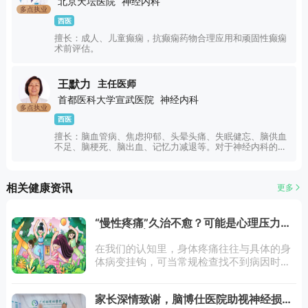
北京天坛医院
神经内科
多点执业
西医
擅长：成人、儿童癫痫，抗癫痫药物合理应用和顽固性癫痫
术前评估。
王默力
主任医师
首都医科大学宣武医院
神经内科
多点执业
西医
擅长：脑血管病、焦虑抑郁、头晕头痛、失眠健忘、脑供血
不足、脑梗死、脑出血、记忆力减退等。对于神经内科的疾
病具有非常丰富的临床经验。
相关健康资讯
更多
“慢性疼痛”久治不愈？可能是心理压力在
身体上的表现
在我们的认知里，身体疼痛往往与具体的身
体病变挂钩，可当常规检查找不到病因时，
心理因素就该纳入考量范围了。一、心理与
身体之间的双向互动心理与身体之间，存在
家长深情致谢，脑博仕医院助视神经损伤
着千丝万缕的双向互动关系。大脑通过神