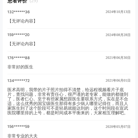
患者评价
(29)
博进行
132******36
2024年10月13日
【无评论内容】
159******20
2024年08月28日
【无评论内容】
176******88
2021年06月30日
非常好的医生
134******72
2021年06月01日
医术高明，我带的片子照片拍得不清楚，给远程视频看片子底
片，查找问题，非常有责任心，很严谨的老专家，能做的都做到
了，医者仁心。至于有些家属想跟医生要联系方式，实在是不合
适，这么优秀的国宝级医生那得有多少病人哪里记得住，而且人
家医生到了这个阶段可不是轻易就能达到的，这个时间段在宣武
医院哪里排的上号，都是时间成本平衡来的，大家相互理解吧。
156******59
2020年05月07日
非常专业的大夫