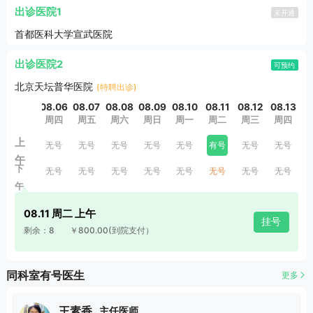
出诊医院1
未开通
首都医科大学宣武医院
出诊医院2
可预约
北京天坛普华医院
(特聘出诊)
08.06
08.07
08.08
08.09
08.10
08.11
08.12
08.13
0
周四
周五
周六
周日
周一
周二
周三
周四
上
无号
无号
无号
无号
无号
有号
无号
无号
午
下
无号
无号
无号
无号
无号
无号
无号
无号
午
08.11 周二 上午
挂号
剩余：8
￥800.00
(到院支付）
同科室有号医生
更多
王素香
主任医师