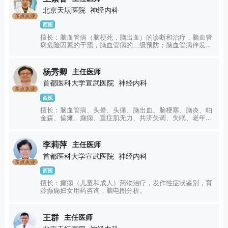
北京天坛医院
神经内科
多点执业
西医
擅长：脑血管病（脑梗死，脑出血）的诊断和治疗，脑血管
病危险因素的干预，脑血管病的二级预防；脑血管病伴发的
精神心理疾病（焦虑抑郁状态）的诊断和治疗；头痛头晕等
疾病。
杨秀卿
主任医师
首都医科大学宣武医院
神经内科
多点执业
西医
擅长：脑血管病、头晕、头痛、脑出血、脑梗塞、脑炎、帕
金森、偏瘫、癫痫、重症肌无力、共济失调、失眠、老年痴
呆。
李莉萍
主任医师
首都医科大学宣武医院
神经内科
多点执业
西医
擅长：癫痫（儿童和成人）药物治疗，发作性症状鉴别，育
龄癫痫妇女用药咨询，脑电图分析。
王群
主任医师