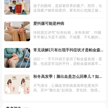
小患儿复明
孩子的眼睛，是探索世界的窗户。然而，当
这扇窗户被疾病遮挡，家长的心也随之被阴
霾笼罩。小明（化名），一个活泼可爱的孩
子，却因一场意外导致视神经损伤，视力急
爱抖腿可能是种病
剧下降。小明的父母在焦虑与绝望中，带着
他
传统观念讲究“站有站相，坐有坐相”，抖腿
常常被认为是不成熟、不稳重、不礼貌的表
现。但很多人只要坐下，就会忍不住抖腿，
开启“脚踩缝纫机”模式。一般来说，无意识
常见误解|只有出现手抖症状才是帕金森
的抖腿没有多大问题，但如果抖腿发生在睡
病的表现吗？
觉
误区一：手不抖就不是得了帕金森真相：震
颤，也就是常说的手抖，是帕金森病最常见
的症状。然而震颤也分不同的形式，有人是
安静的时候手抖，我们叫静止性震颤，这是
秋冬高发季｜脑出血是怎么回事儿？如何
帕金森经典的表现。此外，帕金森病还会存
识别？如何预防？
在
天气渐冷，心脑血管疾病发病率也逐渐升
高。其中“脑出血”起病急、变化快、致残率
高、死亡率高，尤其需要提高警惕。脑出血
是怎么回事儿？如何识别？如何预防？北京
中医药大学东方医院外三科副主任医师东潇