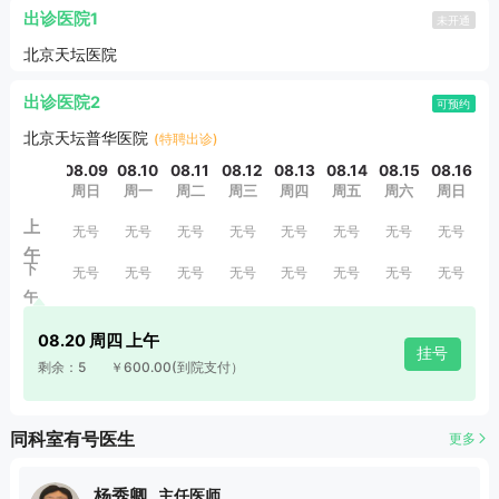
等神经系统疾病的临床诊断和治疗。
出诊医院1
未开通
北京天坛医院
出诊医院2
可预约
北京天坛普华医院
(特聘出诊)
08.09
08.10
08.11
08.12
08.13
08.14
08.15
08.16
0
周日
周一
周二
周三
周四
周五
周六
周日
上
无号
无号
无号
无号
无号
无号
无号
无号
午
下
无号
无号
无号
无号
无号
无号
无号
无号
午
08.20 周四 上午
挂号
剩余：5
￥600.00
(到院支付）
同科室有号医生
更多
杨秀卿
主任医师