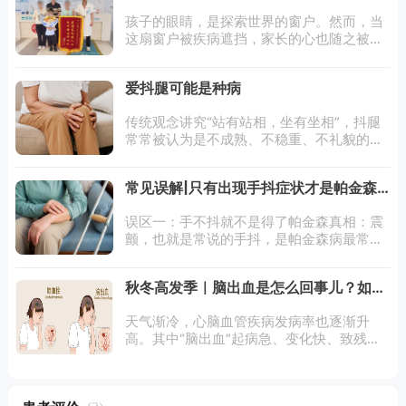
小患儿复明
孩子的眼睛，是探索世界的窗户。然而，当
这扇窗户被疾病遮挡，家长的心也随之被阴
霾笼罩。小明（化名），一个活泼可爱的孩
子，却因一场意外导致视神经损伤，视力急
爱抖腿可能是种病
剧下降。小明的父母在焦虑与绝望中，带着
他
传统观念讲究“站有站相，坐有坐相”，抖腿
常常被认为是不成熟、不稳重、不礼貌的表
现。但很多人只要坐下，就会忍不住抖腿，
开启“脚踩缝纫机”模式。一般来说，无意识
常见误解|只有出现手抖症状才是帕金森
的抖腿没有多大问题，但如果抖腿发生在睡
病的表现吗？
觉
误区一：手不抖就不是得了帕金森真相：震
颤，也就是常说的手抖，是帕金森病最常见
的症状。然而震颤也分不同的形式，有人是
安静的时候手抖，我们叫静止性震颤，这是
秋冬高发季｜脑出血是怎么回事儿？如何
帕金森经典的表现。此外，帕金森病还会存
识别？如何预防？
在
天气渐冷，心脑血管疾病发病率也逐渐升
高。其中“脑出血”起病急、变化快、致残率
高、死亡率高，尤其需要提高警惕。脑出血
是怎么回事儿？如何识别？如何预防？北京
中医药大学东方医院外三科副主任医师东潇