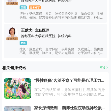
首都医科大学宣武医院
神经内科
多点执业
西医
患者推荐
擅长：记忆障碍、痴呆、神经系统变性病、脑血管病、头晕
头痛、失眠、健忘等神经内科疾病的诊断和治疗对于神经内
科的疾病具有非常丰富的临床经验，如脑卒中、焦虑抑郁、
失眠健忘、脑供血不足、脑梗死、脑出血、记忆力减退等。
王默力
主任医师
首都医科大学宣武医院
神经内科
多点执业
西医
擅长：脑血管病、焦虑抑郁、头晕头痛、失眠健忘、脑供血
不足、脑梗死、脑出血、记忆力减退等。对于神经内科的疾
病具有非常丰富的临床经验。
相关健康资讯
更多
“慢性疼痛”久治不愈？可能是心理压力在
身体上的表现
在我们的认知里，身体疼痛往往与具体的身
体病变挂钩，可当常规检查找不到病因时，
心理因素就该纳入考量范围了。一、心理与
身体之间的双向互动心理与身体之间，存在
家长深情致谢，脑博仕医院助视神经损伤
着千丝万缕的双向互动关系。大脑通过神