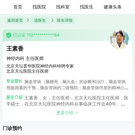
首页
找医院
找科室
找医生
健康头条
返回首页
选医生
医生详情
已认证 110**********84
王素香
神经内科 主任医师
北京天坛普华医院神经内科特聘专家
北京天坛医院主任医师
脑血管病（脑梗死，脑出血）的诊断和治疗，脑血管病
危险因素的干预，脑血管病的二级预防；脑血管病伴发的精神心
理疾病（焦虑抑郁状态）的诊断和治疗；头痛头晕等疾病。
王素香，女，主任医师，北京天坛医院主任医师，医
学硕士，在北京天坛医院神经内科从事临床工作近40年。曾
作为继续教育的专家成员参与全国脑血管病讲座、脑血管病急
更多介绍
救和卒中单元的培训工作。始终参与社区和基层医院慢病培训
工作。1、脑血管病，脑动脉粥样硬化基础与临床研究；2、
门诊预约
脑血管病急救和急性期治疗；3、脑血管病二级预防；4、脑
血管病伴发的精神心理疾病（焦虑抑郁状态）；5、头痛头晕