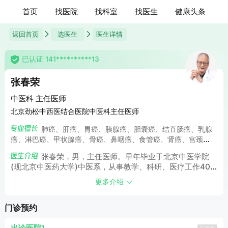
首页
找医院
找科室
找医生
健康头条
返回首页
选医生
医生详情
已认证 141**********13
张春荣
中医科 主任医师
北京劲松中西医结合医院中医科主任医师
肺癌、肝癌、胃癌、胰腺癌、胆囊癌、结直肠癌、乳腺
癌、淋巴癌、甲状腺癌、骨癌、鼻咽癌、食管癌、肾癌、宫颈
癌、子宫癌、贲门癌、卵巢癌、口腔癌、脑胶质瘤、子宫肌瘤、
张春荣，男，主任医师。早年毕业于北京中医学院
甲状腺结节、乳腺增生等癌症、肿瘤疾病。
(现北京中医药大学)中医系，从事教学、科研、医疗工作40
余年，承担过本科生、硕士研究生、博士生、留学生等不同层
更多介绍
次的教学任务，曾应邀到香港、新加坡、马来西亚讲学及进行
医疗工作。
门诊预约