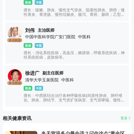
医保
中医
擅长：咳嗽、肺炎、慢性支气管炎、阻塞性肺炎、肺癌；慢
性胃炎、胃溃疡、慢性结肠炎、腹泻、胃癌、肠癌；乙型丙
型肝炎、酒精肝、脂肪肝、肝硬化、肝硬化结节、肝癌及肝
癌术后调养、胆囊炎、胆结石；冠心病、心功能不全、心律
失常、高血压、高脂血症、脑梗塞、脑供血不足、耳鸣耳
刘伟
主治医师
聋、头痛、眩晕、失眠；风湿类风湿性关节炎、干燥综合
中国中医科学院广安门医院
中医科
症、糖尿病；乳腺肿瘤、乳癌增生；湿疹；痛经、月经失
多点执业
调、子宫出血、更年期综合症、不孕不育、妇科肿瘤、HPV
医保
中医
感染；甲状腺疾病等及肿瘤放化疗后中医调治。
擅长：消化系统疾病，高血压，糖尿病，呼吸系统疾病，神
经系统疾病，皮肤病等。
徐进广
副主任医师
清华大学玉泉医院
中医科
多点执业
医保
中医
擅长：中西医结合治疗各种呼吸疾病(间质性肺炎、肺纤维
化、肺炎、肺结节、支气管扩张病变、支气管哮喘、慢性难
治性咳嗽、慢性阻塞性肺疾病、肺结核，肺癌等。
相关健康资讯
更多
冬天室温多少最合适？记住这个“黄金区