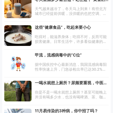
间”
天气越来越冷了，冬天马上到来！有些北方
城市已经提前供暖，没供暖的也把空调、电
暖器先安排上了！但是暖气一来，你是不是
也常觉得口干舌燥、莫名烦躁？小心，这可
这些“健康食品”，吃起来要小心
能是“暖气病”找上门了！室内是不是越
吃得对，能滋养身体；吃得不对，反而可能
损害健康。日常生活中，许多看似健康的食
品，其实营养价值有限或热量很高，吃起来
需小心。那么，哪些所谓的“健康食品”并不
甲流，流感病毒中的“C位”
健康？我们该如何避开这些误导选项？对此
据中国疾控中心最新消息，我国流感病毒阳
性率快速上升，门急诊检出率已达30.2%，
住院严重病例为17.7%，均为这一呼吸道疾病
高发季的高点，但未超过去年同期最高值。
一喝水就想上厕所？尿频要重视，中医来
中疾控最新一期中国流感监测周报
调理
你是不是一喝水就想上厕所？甚至可能晚上
并没有喝多少水，也没有喝啤酒、茶、咖
啡，半夜却要经常上厕所，多次反复。这样
的频繁排尿实在太烦人了，又让人尴尬，导
11月易传染的3种病，你中招了吗？
致很多患者喝水都特别少，甚至不敢喝水。