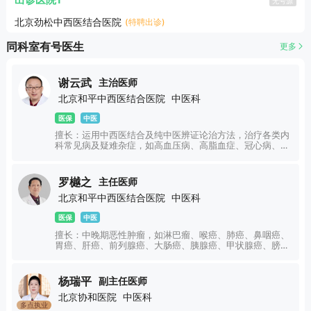
出诊医院1
无号源
北京劲松中西医结合医院
(特聘出诊)
同科室有号医生
更多
谢云武
主治医师
北京和平中西医结合医院
中医科
医保
中医
擅长：运用中西医结合及纯中医辨证论治方法，治疗各类内
科常见病及疑难杂症，如高血压病、高脂血症、冠心病、中
风后遗症、头晕头痛、失眠、慢性疲劳、糖尿病及其并发
症、慢性胃炎、胃溃疡、功能性消化不良、肝胆病、胆囊
炎、脂肪肝、慢性肝炎、习惯性便秘、新冠后遗留的疲劳、
罗樾之
主任医师
咳嗽、心悸、亚健康状态调理、湿疹、痤疮、不孕不育等。
北京和平中西医结合医院
中医科
医保
中医
擅长：中晚期恶性肿瘤，如淋巴瘤、喉癌、肺癌、鼻咽癌、
胃癌、肝癌、前列腺癌、大肠癌、胰腺癌、甲状腺癌、膀胱
癌、食道癌、乳腺癌、宫颈癌、脑癌等全身各类肿瘤及白血
病、再障、骨髓瘤等血液病均有很好的治疗效果。各种疑难
病、难治病、怪病与罕见病的中医辨证治疗。
杨瑞平
副主任医师
北京协和医院
中医科
多点执业