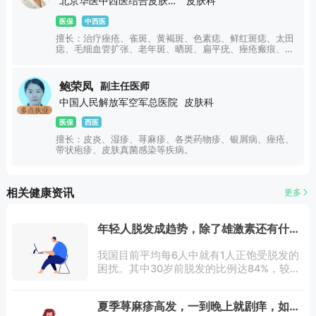
北京华医中西医结合皮肤病医院
皮肤科
医保
中西医
擅长：治疗痤疮、雀斑、黄褐斑、色素痣、鲜红斑痣、太田
痣、毛细血管扩张、老年斑、晒斑、扁平疣、痤疮瘢痕、皮
炎、湿疹、荨麻疹、过敏性皮肤病、真菌性皮肤病、色素性
皮肤病、银屑病、白癜风等皮肤常见病及疑难病。
鲍荣凤
副主任医师
中国人民解放军空军总医院
皮肤科
多点执业
医保
西医
擅长：皮炎、湿疹、荨麻疹、各类药物疹、银屑病、痤疮、
带状疱疹、皮肤真菌感染等疾病。
相关健康资讯
更多
年轻人脱发成趋势，除了雄激素还有什么
因素
我国目前平均每6人中就有1人正饱受脱发的
困扰。其中30岁前脱发的比例达84%，较上
一代人的脱发年龄提前了20年，脱发日趋年
轻化。脱发引起的焦虑，困扰着当代的年轻
夏季荨麻疹高发，一到晚上就剧痒，如何
人。英年早“脱”不是脱单不是脱贫