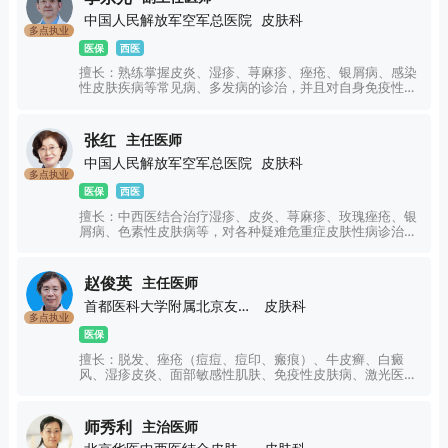
中国人民解放军空军总医院
皮肤科
多点执业
医保
西医
擅长：熟练掌握皮炎、湿疹、荨麻疹、痤疮、银屑病、感染
性皮肤疾病等常见病、多发病的诊治，并且对自身免疫性疾
病、色素性疾病等疑难病及重症药疹、药物超敏反应综合征
等急重症疾病等有比较深入的认识。
张红
主任医师
中国人民解放军空军总医院
皮肤科
多点执业
医保
西医
擅长：中西医结合治疗湿疹、皮炎、荨麻疹、玫瑰痤疮、银
屑病、色素性皮肤病等，对各种疑难危重症皮肤性病诊治有
丰富的临床经验。
赵俊英
主任医师
首都医科大学附属北京友谊医院
皮肤科
多点执业
医保
擅长：脱发、痤疮（痘痘、痘印、瘢痕）、牛皮癣、白癜
风、湿疹皮炎、面部敏感性肌肤、免疫性皮肤病、激光医学
美容、真菌感染性皮肤病、性病，及疑难皮肤病的诊疗。
师秀利
主治医师