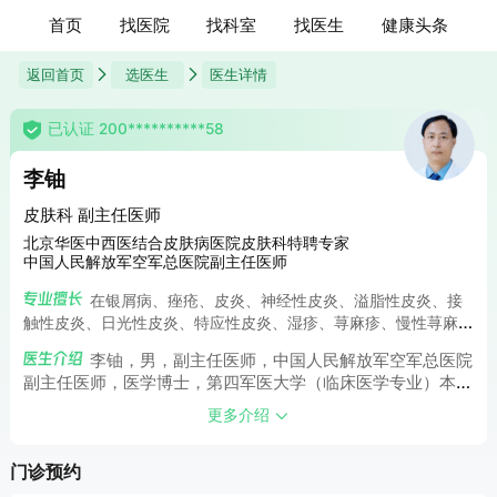
首页
找医院
找科室
找医生
健康头条
返回首页
选医生
医生详情
已认证 200**********58
李铀
皮肤科 副主任医师
北京华医中西医结合皮肤病医院皮肤科特聘专家
中国人民解放军空军总医院副主任医师
在银屑病、痤疮、皮炎、神经性皮炎、溢脂性皮炎、接
触性皮炎、日光性皮炎、特应性皮炎、湿疹、荨麻疹、慢性荨麻
疹、急性荨麻疹、丘疹性荨麻疹、胆碱能性荨麻疹等心身性皮肤
李铀，男，副主任医师，中国人民解放军空军总医院
病诊治方面有独到的见解和特色。
副主任医师，医学博士，第四军医大学（临床医学专业）本科
硕士博士，空军总医院皮肤科30多年临床经验，理论实践基
更多介绍
础扎实深厚，临床疗效反馈好评价高。
门诊预约