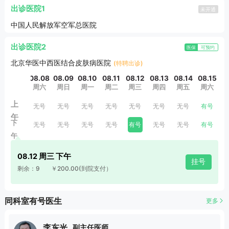
出诊医院1
未开通
中国人民解放军空军总医院
出诊医院2
医保
可预约
北京华医中西医结合皮肤病医院
(特聘出诊)
08.08
08.09
08.10
08.11
08.12
08.13
08.14
08.15
0
周六
周日
周一
周二
周三
周四
周五
周六
上
无号
无号
无号
无号
无号
无号
无号
有号
午
下
无号
无号
无号
无号
有号
无号
无号
有号
午
08.12 周三 下午
挂号
剩余：9
￥200.00
(到院支付）
同科室有号医生
更多
李东光
副主任医师