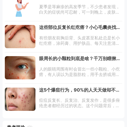
正确缓解？
夏季是荨麻疹的高发季节，不少患者发现，
白天的症状尚可忍耐，可一到晚上，皮肤就
开始剧烈瘙痒，风团接二连三地冒出来，严
重影响睡眠和生活质量。为什么荨麻疹偏爱
这些部位反复长红疙瘩？小心毛囊炎找上
夜间加重？又该如何科学应对？下面为您详
门
细解答
有些朋友前胸后背、头皮甚至私处总是长小
红疙瘩，涂药膏、用护肤品、每天注意清
洁……花了时间花了钱花了心思，还是反反
复复不见好，难免气馁不知如何是好。其
眼周长的小颗粒到底是啥？千万别瞎揪！
实，这些部位长小红疙瘩，有一种常见的可
可能会传染
能是毛
人的眼睛周围有时会冒出一些小颗粒、小疙
瘩，有人误以为是脂肪粒，用手去挤或用针
去挑，但怎么也弄不掉。事实上，眼周小颗
粒的类型非常多，看起来相似，成因却完全
这5个爆痘行为，90%的人天天做却不知
不同。眼周的皮肤是全身最薄的部位之一，
道
皮
痘痘反复长、反复治、反复发作，是很多痤
疮患者都经历过的状态。这个问题背后，往
往藏着一部分被忽视的日常习惯。下面这五
种行为，很多人觉得跟痘痘没有关系，但临
床观察和研究中，它们和痤疮的发生或加重