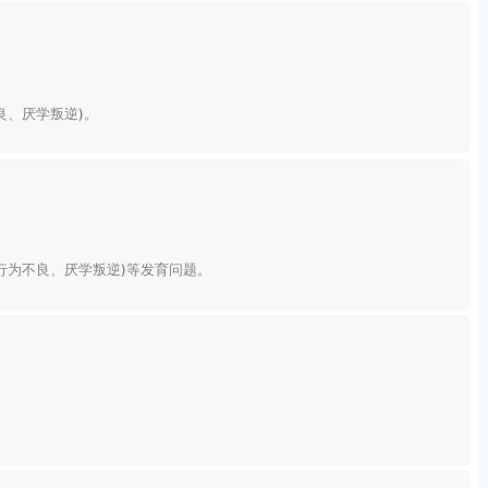
良、厌学叛逆)。
行为不良、厌学叛逆)等发育问题。