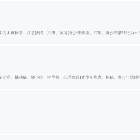
学习困难厌学、注意缺陷、抽搐、癫痫(青少年焦虑、抑郁、青少年情绪行为不
多动症、抽动症、矮小症、性早熟、心理障碍(青少年焦虑、抑郁、青少年情绪