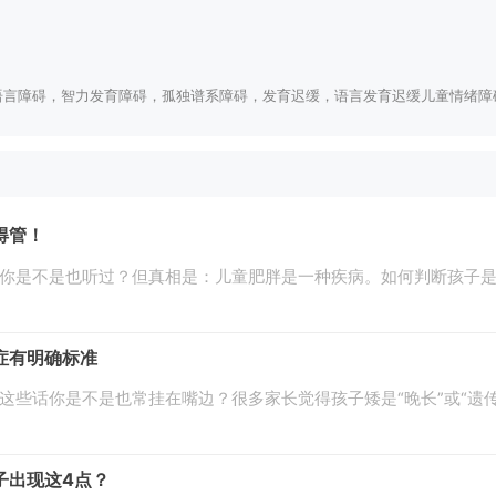
碍，语言障碍，智力发育障碍，孤独谱系障碍，发育迟缓，语言发育迟缓儿童情绪
得管！
些话你是不是也听过？但真相是：儿童肥胖是一种疾病。如何判断孩子是
症有明确标准
——这些话你是不是也常挂在嘴边？很多家长觉得孩子矮是“晚长”或“
子出现这4点？