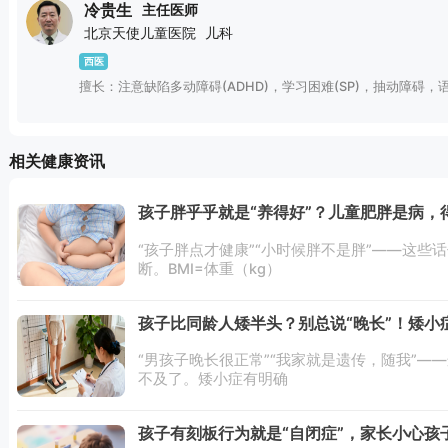
冷贵生
主任医师
北京天使儿童医院
儿科
西医
擅长：注意缺陷多动障碍(ADHD)，学习困难(SP)，抽动障
相关健康资讯
孩子胖乎乎就是“养得好”？儿童肥胖是病，
“孩子胖点才健康”“小时候胖不是胖”——这
断。BMI=体重（kg）
孩子比同龄人矮半头？别总说“晚长”！矮小
“男孩子晚长很正常”“我家就是遗传，随我”
不及了。矮小症有明确
孩子有刻板行为就是“自闭症”，家长小心孩