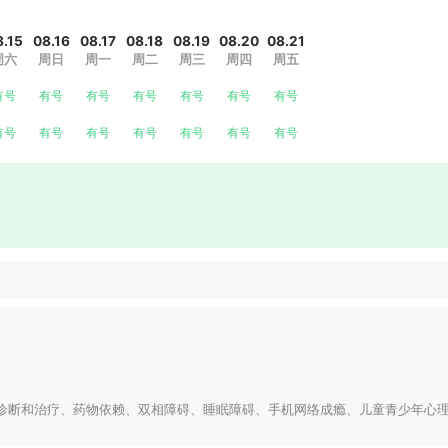
8.15
08.16
08.17
08.18
08.19
08.20
08.21
周六
周日
周一
周二
周三
周四
周五
有号
有号
有号
有号
有号
有号
有号
有号
有号
有号
有号
有号
有号
有号
诊断和治疗、药物依赖、双相障碍、睡眠障碍、手机网络成瘾、儿童青少年心理