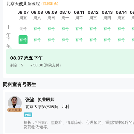
北京天使儿童医院
(特聘出诊)
08.07
08.08
08.09
08.10
08.11
08.12
08.13
08.14
0
周五
周六
周日
周一
周二
周三
周四
周五
上
无号
有号
有号
有号
有号
有号
有号
有号
午
下
有号
有号
有号
有号
有号
有号
有号
有号
午
08.07 周五 下午
剩余：5
￥50.00
(到院支付）
同科室有号医生
张渝
执业医师
北京大学第六医院
儿科
多点执业
西医
擅长：抑郁症、焦虑症、情感障碍、心理预约、重型精神障碍的
及药物依赖等。