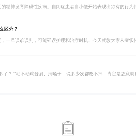
期的精神发育障碍性疾病。自闭症患者自小便开始表现出独有的行为
么区分？
弱，一旦误诊误判，可能延误护理和治疗时机。今天就教大家从症状特
多了？”“动不动就耸肩、清嗓子，说多少次都改不掉，肯定是故意调