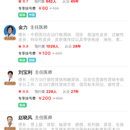
9.7
预约量
642人
从业
45年
性肠病等肛肠疾患，同时改善慢性肠炎、肛门坠胀、湿疹瘙
￥60
专享挂号费
￥100
痒等症状，全面解决肛肠各类疑难问题。（只接诊18-70周
岁患者，孕妇、产妇不接诊）
医保
中医
金力
主任医师
擅长：中西医结合治疗银屑病、湿疹、脂溢性皮炎、过敏性
多点执业
皮炎、特应性皮炎、皮肤瘙痒症以及带状疱疹、痤疮、黄褐
斑、白癜风等多种皮肤疾患以及亚健康皮肤的医学护肤指导
9.8
预约量
1026人
从业
28年
和中医药调护。
￥100
专享挂号费
￥300
医保
西医
刘宝利
主任医师
擅长：经方治疗膜性肾病和糖尿病。目前负责膜性肾病专病
多点执业
专台工作。在治疗膜性肾病方面，倡导标本同治。膜性肾病
阴证多见，阴病治阳，从少阴太阴合病辨治，调整阴阳治其
9.6
预约量
229人
从业
27年
本，逐瘀利水治其标，临床上单纯中药治疗膜性肾病疗效显
￥200
专享挂号费
￥400
著，随访病例达上百人。在治疗糖尿病方面，倡导从八纲辨
识消渴病，一方面从太阳阳明合病辨“热消”，另一方面注重
医保
太阴少阴合病识“寒消”，结合辨体质、辨二便治疗糖尿病和
糖尿病肾病。临床上初步达到减少胰岛素用量、降低血糖、
赵晓风
主任医师
改善患者生活质量的目的。
擅长：肾上腺、肾脏、输尿管、膀胱、前列腺、尿道、生殖
多点执业
系统的疾病诊治，尤其擅长腔道泌尿外科的检查和手术治