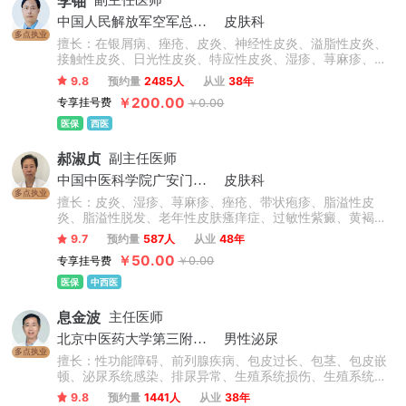
李铀
副主任医师
中国人民解放军空军总医院
皮肤科
多点执业
擅长：在银屑病、痤疮、皮炎、神经性皮炎、溢脂性皮炎、
接触性皮炎、日光性皮炎、特应性皮炎、湿疹、荨麻疹、慢
性荨麻疹、急性荨麻疹、丘疹性荨麻疹、胆碱能性荨麻疹等
9.8
预约量
2485人
从业
38年
心身性皮肤病诊治方面有独到的见解和特色。
￥200.00
专享挂号费
￥0.00
医保
西医
郝淑贞
副主任医师
中国中医科学院广安门医院
皮肤科
多点执业
擅长：皮炎、湿疹、荨麻疹、痤疮、带状疱疹、脂溢性皮
炎、脂溢性脱发、老年性皮肤瘙痒症、过敏性紫癜、黄褐
斑、银屑病、白癜风、扁平疣等皮肤病的诊断及治疗。
9.7
预约量
587人
从业
48年
￥50.00
专享挂号费
￥0.00
医保
中西医
息金波
主任医师
北京中医药大学第三附属医院
男性泌尿
多点执业
擅长：性功能障碍、前列腺疾病、包皮过长、包茎、包皮嵌
顿、泌尿系统感染、排尿异常、生殖系统损伤、生殖系统感
染、男性不育症、睾丸疾病。
9.8
预约量
1441人
从业
38年