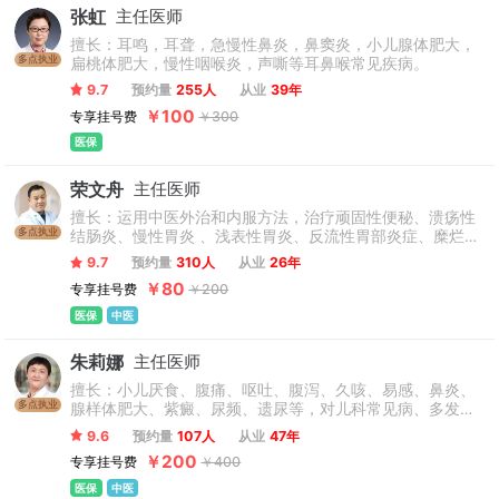
张虹
主任医师
擅长：耳鸣，耳聋，急慢性鼻炎，鼻窦炎，小儿腺体肥大，
多点执业
扁桃体肥大，慢性咽喉炎，声嘶等耳鼻喉常见疾病。
9.7
预约量
255人
从业
39年
￥100
专享挂号费
￥300
医保
荣文舟
主任医师
擅长：运用中医外治和内服方法，治疗顽固性便秘、溃疡性
多点执业
结肠炎、慢性胃炎 、浅表性胃炎、反流性胃部炎症、糜烂性
胃部炎症、萎缩性胃部炎症、肠道疾病、胃十二指肠疾病、
9.7
预约量
310人
从业
26年
肛周皮肤病(肛周湿疹、阴囊湿疹等)、结直肠息肉、结直肠
￥80
专享挂号费
￥200
癌等疑难疾病。
医保
中医
朱莉娜
主任医师
擅长：小儿厌食、腹痛、呕吐、腹泻、久咳、易感、鼻炎、
多点执业
腺样体肥大、紫癜、尿频、遗尿等，对儿科常见病、多发病
的临床治疗积累了丰富的经验等。
9.6
预约量
107人
从业
47年
￥200
专享挂号费
￥400
医保
中医