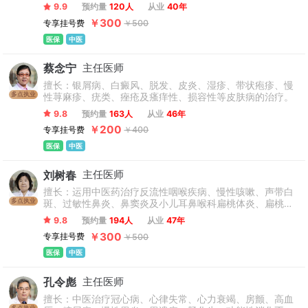
功能紊乱，糖尿病，血细胞降低等），脂肪肝肥胖，酒精
9.9
预约量
120人
从业
40年
肝，自免肝，肝癌，胁痛，胃痛，腹胀，便秘，胆管胆囊炎
￥300
专享挂号费
￥500
结石等消化肝胆脾胃疾病。肝癌，慢性肝炎，肝炎，自身免
疫性肝病，慢性肝病，肝硬化，急性肝炎，脂肪肝，继发性
医保
中医
肝癌，酒精性脂肪肝，原发性肝癌，重度脂肪肝。从气血络
脉痰瘀入手，以内科手段治疗各组织器官（肺，乳腺，甲状
蔡念宁
主任医师
腺，前列腺，子宫等）纤维化、结节、增生、肿瘤、腺肌
症，顽固痤疮、湿疹，妇科月经病，疑难杂重症，长
擅长：银屑病、白癜风、脱发、皮炎、湿疹、带状疱疹、慢
多点执业
性荨麻疹、疣类、痤疮及瘙痒性、损容性等皮肤病的治疗。
9.8
预约量
163人
从业
46年
￥200
专享挂号费
￥400
医保
中医
刘树春
主任医师
擅长：运用中医药治疗反流性咽喉疾病、慢性咳嗽、声带白
多点执业
斑、过敏性鼻炎、鼻窦炎及小儿耳鼻喉科扁桃体炎、扁桃体
和腺样体肥大，鼻窦炎、过敏性鼻炎及分泌性性中耳炎相关
9.8
预约量
194人
从业
47年
疾病。
￥300
专享挂号费
￥500
医保
中医
孔令彪
主任医师
擅长：中医治疗冠心病、心律失常、心力衰竭、房颤、高血
多点执业