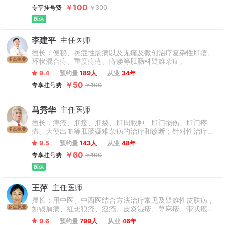
列疾病具有较好的效果，以中西医结合方法治疗各种疑难疾
￥100
专享挂号费
￥300
病。
医保
李建平
主任医师
擅长：便秘、炎症性肠病以及无痛及微创治疗复杂性肛瘘、
多点执业
环状混合痔、重度痔疮、痔瘘等肛肠科疑难杂症。
9.4
预约量
189人
从业
34年
￥50
专享挂号费
￥100
马秀华
主任医师
擅长：痔疮、肛瘘、肛裂、肛周脓肿、肛门损伤、肛门疼
多点执业
痛、大便出血等肛肠疑难杂病的治疗和诊断；针对性治疗肠
炎、便秘、食管炎、糜烂性胃炎、胃溃疡等相关消化系统疾
9.5
预约量
143人
从业
48年
病具有其自己的治疗方案，见效快、不痛苦。（只接诊18-
￥60
专享挂号费
￥100
70周岁患者，孕妇、产妇不接诊）
医保
王萍
主任医师
擅长：用中医、中西医结合方法治疗常见及疑难性皮肤病，
多点执业
如银屑病、红斑狼疮、痤疮、皮炎湿疹、荨麻疹、带状疱疹
等。单次会诊费初诊1200元、复诊500元，每次不少于3位
9.6
预约量
799人
从业
46年