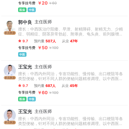
￥20
专享挂号费
￥60
病、多发病。
医保
中医
郭中良
主任医师
擅长：中西医治疗阳痿、早泄、射精障碍、射精无力、少精
多点执业
症、弱精症、阴茎异常勃起、附睾炎、龟头炎、前列腺增
生、前列腺炎、前列腺结石、前列腺肿瘤等泌尿外科疾病。
9.7
预约量
507人
从业
47年
￥50
专享挂号费
￥100
中医
王宝光
主任医师
擅长：中西内外同治，专攻功能性、慢传输、出口梗阻等各
多点执业
类型便秘，针对不同人群的便秘问题精准调理。以中西医结
合手段，通过保守治疗与微创手术，处置痔疮、肛瘘、炎症
9.7
预约量
687人
从业
45年
性肠病等肛肠疾患，同时改善慢性肠炎、肛门坠胀、湿疹瘙
￥60
专享挂号费
￥100
痒等症状，全面解决肛肠各类疑难问题。（只接诊18-70周
岁患者，孕妇、产妇不接诊）
医保
中医
王宝光
主任医师
擅长：中西内外同治，专攻功能性、慢传输、出口梗阻等各
多点执业
类型便秘，针对不同人群的便秘问题精准调理。以中西医结
合手段，通过保守治疗与微创手术，处置痔疮、肛瘘、炎症