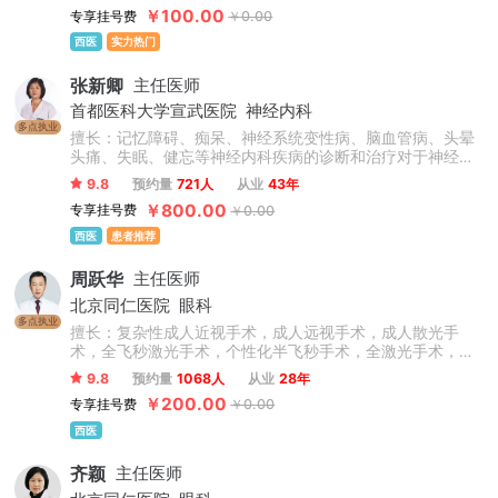
￥100.00
专享挂号费
￥0.00
西医
实力热门
张新卿
主任医师
首都医科大学宣武医院
神经内科
多点执业
擅长：记忆障碍、痴呆、神经系统变性病、脑血管病、头晕
头痛、失眠、健忘等神经内科疾病的诊断和治疗对于神经内
科的疾病具有非常丰富的临床经验，如脑卒中、焦虑抑郁、
9.8
预约量
721人
从业
43年
失眠健忘、脑供血不足、脑梗死、脑出血、记忆力减退等。
￥800.00
专享挂号费
￥0.00
西医
患者推荐
周跃华
主任医师
北京同仁医院
眼科
多点执业
擅长：复杂性成人近视手术，成人远视手术，成人散光手
术，全飞秒激光手术，个性化半飞秒手术，全激光手术，圆
锥角膜，儿童青少年近视防控（角膜塑形镜、OK镜、离焦眼
9.8
预约量
1068人
从业
28年
镜等验配），干眼症。
￥200.00
专享挂号费
￥0.00
西医
齐颖
主任医师