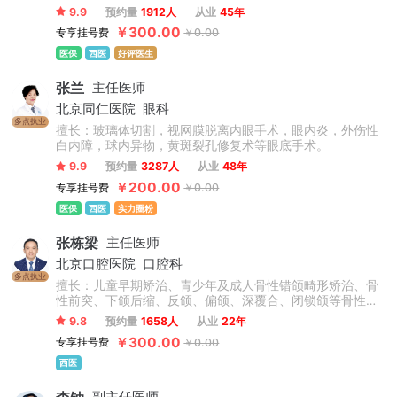
病等疾病的内外科治疗。先天性外中耳畸形的听力重建和整
9.9
预约量
1912人
从业
45年
形；慢性化脓性中耳炎的外科治疗，咽鼓管的解剖学研究，
￥300.00
专享挂号费
￥0.00
义耳的临床和基础研究等。
医保
西医
好评医生
张兰
主任医师
北京同仁医院
眼科
多点执业
擅长：玻璃体切割，视网膜脱离内眼手术，眼内炎，外伤性
白内障，球内异物，黄斑裂孔修复术等眼底手术。
9.9
预约量
3287人
从业
48年
￥200.00
专享挂号费
￥0.00
医保
西医
实力圈粉
张栋梁
主任医师
北京口腔医院
口腔科
多点执业
擅长：儿童早期矫治、青少年及成人骨性错颌畸形矫治、骨
性前突、下颌后缩、反颌、偏颌、深覆合、闭锁颌等骨性问
题矫治，不拔牙矫治技术，微种植支抗技术，正畸-正颌联合
9.8
预约量
1658人
从业
22年
治疗，牙周-正畸联合治疗，数字化舌侧及无托槽隐形矫治技
￥300.00
专享挂号费
￥0.00
术，复杂病例矫治。累计完成矫治案例数万例。
西医