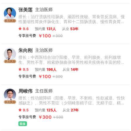
张美莲
主治医师
擅长：治疗溃疡性结肠炎、顽固性便秘、胃食管反流病、慢
多点执业
性萎缩性胃炎伴肠化生、胃和十二指肠溃疡、慢性胃炎胃肠
病、消化不良、慢性腹泻等消化系统疾病，内分泌紊乱、免
9.6
预约量
131人
从业
53年
疫功能低下、免疫疾病引起的胃肠疑难杂病等，胃癌、肠癌
￥100
专享挂号费
￥300
及肿瘤放化疗副作用调理等内科疑难杂症。
朱向刚
主治医师
擅长：中西医结合治疗阳痿、早泄、前列腺炎、前列腺增
多点执业
生、男性不育、精索静脉曲张等男性相关疾病有丰富的经验
和独特的治疗方法。
9.5
预约量
196人
从业
14年
￥100
专享挂号费
￥300
周峻伟
主任医师
擅长：性功能障碍（阳痿、早泄、不射精、性欲减退、性快
多点执业
感缺乏）、男性不育症（少弱畸形精子症、无精子症、精液
不液化）、慢性前列腺炎等男性功能问题。
9.5
预约量
125人
从业
27年
￥300
专享挂号费
￥500
医保