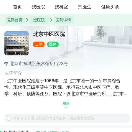
首页
找医院
找科室
找医生
健康头条
返回首页
选医院
医院详情
北京中医医院
三甲
医保
北京市东城区美术馆后街23号
医院简介
北京中医医院始建于1956年，是北京市唯一的一所市属综合
性、现代化三级甲等中医医院。承担着北京市中医医疗、教
学、科研、预防等任务。医院下设北京市中医研究所、北京市
中药研究所、北京市国际针灸培训中心、北京市赵炳南皮肤病
展开
研究中心。是首都医科大学中医药临床医学院、北京中医药大
学教学医院、北京市中医住院医师(全科医生)规范化培训基地。
本平台未开通该医院预约挂号服务，请查看其他医院
目前，北京中医医院分别被国家中医药管理局评为治未病基
地、中医药国际合作基地、中医急诊临床基地、中医适宜技术