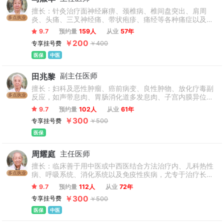
擅长：针灸治疗面神经麻痹、颈椎病、椎间盘突出、肩周
多点执业
炎、头痛、三叉神经痛、带状疱疹、痛经等各种痛症以及耳
鸣耳聋、失眠、麻木、遗尿等神经系统疾病；中西医结合诊
9.7
预约量
159人
从业
57年
治胃炎(含慢性胃炎、萎缩性胃炎、糜烂性胃炎、胆汁反流性
￥200
专享挂号费
￥400
胃炎、慢性非萎缩性胃炎、慢性浅表性胃炎、胃窦炎)、胃息
肉、便秘、顽固性便秘等脾胃疾病脑梗塞、脑出血、眩晕、
医保
中医
眼病等脑科疾病的综合治疗。
田兆黎
副主任医师
擅长：妇科及恶性肿瘤、癌前病变、良性肿物、放化疗毒副
多点执业
反应，如声带息肉、胃肠消化道多发息肉、子宫内膜异位
症、痛经、巧克力囊肿、闭经、不孕、乳腺增生、多发性纤
9.7
预约量
102人
从业
61年
维瘤、甲状腺瘤、前列腺肥大、乳头状病毒感染(HPV 阳性)
￥300
专享挂号费
￥500
等。
医保
周耀庭
主任医师
擅长：临床善于用中医或中西医结合方法治疗内、儿科热性
多点执业
病、呼吸系统、消化系统以及免疫性疾病，尤专于治疗长期
高热、低热、小儿肺炎、急慢性支气管炎、哮喘、急慢性腹
9.7
预约量
112人
从业
72年
泻、病毒性心肌炎等症。支气管炎，过敏，紫癜，血小板减
￥300
专享挂号费
￥500
少性紫癜，过敏性紫癜，感染，高热，淋巴结炎，鼻炎，支
气管哮喘，小儿厌食，小儿咳嗽，发烧，小儿哮喘，皮肌
医保
中医
炎。