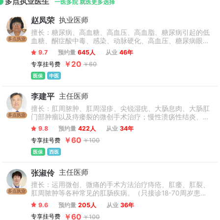
多点执业医生
推广基地、中医药标准化研究推广基地、全国中医医院信息化
一医多院 就医更多选择
示范单位，为北京市A类费用免审医疗保险定点医院。
赵凤荣
执业医师
擅长：糖尿病、高血糖、高血压、高血脂、糖尿病引起的低
多点执业
血糖、酮症酸中毒、感染、动脉硬化、高血压、糖尿病眼
病、糖尿病肾病、糖尿病神经病变等。
9.7
预约量
645人
从业
46年
￥20
专享挂号费
￥60
医保
中医
李建平
主任医师
擅长：肛周脓肿、肛周湿疹、尖锐湿疣、大肠息肉、大肠肛
多点执业
门部肿瘤以及痔瘘裂的微创手术治疗；慢性溃疡性结炎、克
隆氏病、肠易激综合征、便秘及大肠肛门部肿瘤的中西医结
9.8
预约量
422人
从业
34年
合治疗。（只接诊18-70周岁患者，孕妇、产妇不接诊）
￥60
专享挂号费
￥100
医保
西医
张淑伶
主任医师
擅长：运用微创、微痛的手术方法治疗痔疮、肛瘘、肛裂、
多点执业
肛周脓肿等各种常见的肛肠疾病。（只接诊18-70周岁患
者，孕妇、产妇不接诊）
9.6
预约量
205人
从业
36年
￥60
专享挂号费
￥100