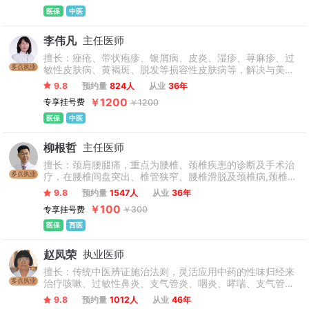
医保
中医
李伟凡
主任医师
擅长：痤疮、带状疱疹、银屑病、皮炎、湿疹、荨麻疹、过
多点执业
敏性皮肤病、黄褐斑、脱发等损容性皮肤病等，解决与美容
有关的皮肤问题。单次会诊费初诊1200元、复诊500元，每
9.8
预约量
824人
从业
36年
次不少于3位专家。
￥1200
专享挂号费
￥1200
医保
中医
柳根哲
主任医师
擅长：颈肩腰腿痛，重点为腰椎、颈椎疾患的诊断及手术治
多点执业
疗，在腰椎间盘突出、椎管狭窄、腰椎滑脱及颈椎病,颈椎管
狭窄，颈椎间盘突出,脊柱畸形，脊柱翻修、脊柱骨折脱位，
9.8
预约量
1547人
从业
36年
脊髓损伤,脊柱脊髓肿瘤；采用微创技术，脊柱内窥镜、低温
￥100
专享挂号费
￥300
等离子射频消融术及胸、腰椎椎体压缩骨折经皮椎体成形
术，微创治疗脊柱疾患具有强势。介入、微创、手术治疗的
医保
西医
策略，取得良好的临床效果，得到患者及家属高度评价。
赵凤荣
执业医师
擅长：传统中医辨证施治法则，灵活应用中药的性味归经来
多点执业
治疗咳嗽、过敏性鼻炎、支气管炎、咽炎、哮喘、支气管扩
张、慢性阻塞性肺病、尘肺病、肺大泡、间质性肺炎、肺结
9.8
预约量
1012人
从业
46年
节、肺纤维化、晚期肺癌、糖尿病及糖尿病并发症等常见