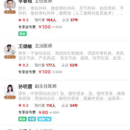
李春根
主任医师
擅长：脊柱外科、微创脊柱外科、关节外科、创伤骨科、手
多点执业
外科。微创脊柱外科，颈椎病（人工颈椎间盘置换术）、颈
椎管狭窄、后纵韧带骨化症、腰椎间盘突出症、腰椎管狭
9.2
预约量
164人
从业
37年
窄、腰椎滑脱、退行性脊柱侧弯、脊柱脊髓损伤、重度骨关
￥100
专享挂号费
￥300
节病（人工关节置换术）的手术治疗。
医保
王德敏
主治医师
擅长：干燥综合征、系统性红斑狼疮、强直性脊柱炎、类风
多点执业
湿关节炎、产后风湿、 骨关节炎、痛风、结节红斑、血管炎
等免疫系统疾病及神经衰弱、顽固性偏头痛等内科杂病。
9.2
预约量
177人
从业
52年
￥100
专享挂号费
￥300
孙明霞
副主任医师
擅长：中西医结合治疗 急、慢性肾炎，急、慢性肾衰，糖尿
多点执业
病肾病，肾病综合症，狼疮性肾炎，紫癜性肾炎，泌尿系感
染、特发性水肿等疾病。
9.2
预约量
118人
从业
34年
￥60
专享挂号费
￥100
医保
中医
视频门诊