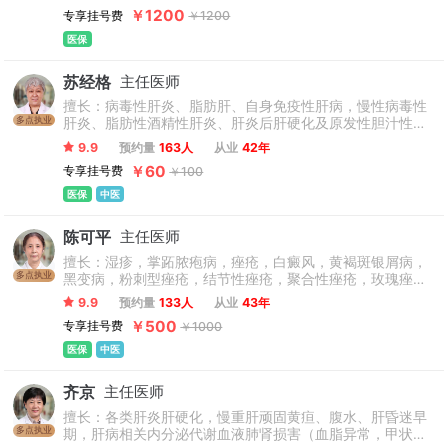
专家。
￥1200
专享挂号费
￥1200
医保
苏经格
主任医师
擅长：病毒性肝炎、脂肪肝、自身免疫性肝病，慢性病毒性
多点执业
肝炎、脂肪性酒精性肝炎、肝炎后肝硬化及原发性胆汁性肝
硬化等自身免疫性疾病的治疗，以及因肝脏疏泄功能异常引
9.9
预约量
163人
从业
42年
起的肝区疼痛、反酸膈逆、顽固腹泻等。
￥60
专享挂号费
￥100
医保
中医
陈可平
主任医师
擅长：湿疹，掌跖脓疱病，痤疮，白癜风，黄褐斑银屑病，
多点执业
黑变病，粉刺型痤疮，结节性痤疮，聚合性痤疮，玫瑰痤
疮。
9.9
预约量
133人
从业
43年
￥500
专享挂号费
￥1000
医保
中医
齐京
主任医师
擅长：各类肝炎肝硬化，慢重肝顽固黄疸、腹水、肝昏迷早
多点执业
期，肝病相关内分泌代谢血液肺肾损害（血脂异常，甲状腺