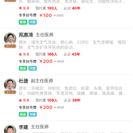
压、糖尿病、慢性胃炎、胃溃疡、肠化生、功能性消化不
良、功能性胃肠病等心血管疾病、脾胃疾病和内科杂病等。
9.8
预约量
193人
从业
40年
￥100
专享挂号费
￥300
医保
中医
苑惠清
主任医师
擅长：慢性支气管炎、肺心病、COPD、支气管哮喘、慢阻
多点执业
肺、支气管扩张等疾病的诊治。
9.8
预约量
166人
从业
43年
￥200
专享挂号费
￥400
医保
中医
杜捷
副主任医师
擅长：失眠症、抑郁症、焦虑症、眩晕、头痛、疲劳综合
多点执业
症、功能性脾胃病、耳聋耳鸣、咳嗽、哮喘、颈肩痛、腰腿
痛等。
9.8
预约量
108人
从业
38年
￥200
专享挂号费
￥400
医保
中医
李建
主任医师