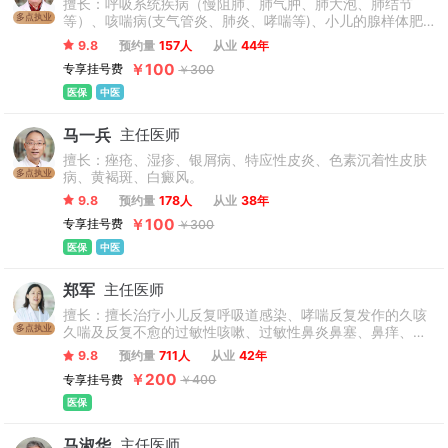
擅长：呼吸系统疾病（慢阻肺、肺气肿、肺大泡、肺结节
多点执业
等）、咳喘病(支气管炎、肺炎、哮喘等)、小儿的腺样体肥
大、鼻炎、上呼吸道感染、遗尿、夜啼、紫癜、多动症、抽
9.8
预约量
157人
从业
44年
动症、小儿脾胃不和、脾胃病(胃炎、胃溃疡、反流性食管
￥100
专享挂号费
￥300
炎、胆囊炎、胆石症、结肠炎等)、咽炎、耳鸣、耳聋、失
眠、疲劳综合症、更年期综合症、高血压、糖尿病、老年性
医保
中医
腰腿痛、肾病综合症等内科和儿科常见病以及疑难杂症。
马一兵
主任医师
擅长：痤疮、湿疹、银屑病、特应性皮炎、色素沉着性皮肤
多点执业
病、黄褐斑、白癜风。
9.8
预约量
178人
从业
38年
￥100
专享挂号费
￥300
医保
中医
郑军
主任医师
擅长：擅长治疗小儿反复呼吸道感染、哮喘反复发作的久咳
多点执业
久喘及反复不愈的过敏性咳嗽、过敏性鼻炎鼻塞、鼻痒、流
涕，腺样体肥大引起的张口呼吸、打呼噜；咽炎导致的清嗓
9.8
预约量
711人
从业
42年
子、吭嗓子；小儿腹痛、腹胀、厌食、积食、便秘；消化不
￥200
专享挂号费
￥400
良、生长发育不达标；睡眠不安，多汗，小儿抽动症等及疑
难杂症。
医保
马淑华
主任医师