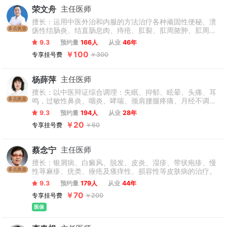
荣文舟
主任医师
擅长：运用中医外治和内服的方法治疗各种顽固性便秘、溃
多点执业
疡性结肠炎、结直肠息肉、痔疮、肛裂、肛周脓肿、肛周皮
肤病（肛周湿疹、阴囊湿疹等）、结直肠癌等疑难疾病。
9.3
预约量
166人
从业
46年
￥100
专享挂号费
￥300
杨薛萍
主任医师
擅长：以中医辩证综合调理：失眠、抑郁、眩晕、头痛、耳
多点执业
鸣，过敏性鼻炎、咽炎、哮喘、颈肩腰腿疼痛、月经不调、
更年期综合症、皮肤病、脾胃病，糖尿病、痛风、冠心病、
9.3
预约量
194人
从业
28年
脑梗后遗症、心脏病、高血压；腹胀、便秘、腹泻等。
￥20
专享挂号费
￥60
蔡念宁
主任医师
擅长：银屑病、白癜风、脱发、皮炎、湿疹、带状疱疹、慢
多点执业
性荨麻疹、疣类、痤疮及瘙痒性、损容性等皮肤病的治疗。
9.3
预约量
179人
从业
44年
￥70
专享挂号费
￥200
医保