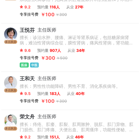
疗，如经尿道前列腺电切术、经尿道膀胱肿瘤电切术、经尿
9.2
预约量
116人
从业
27年
道激光治疗前列腺增生，膀胱肿瘤、尿道肿瘤、输尿管肿
￥100
专享挂号费
￥300
瘤，复杂性尿道狭窄，泌尿系结石，腹腔镜治疗肾、肾上腺
肿瘤。
王悦芬
主任医师
擅长：诊治水肿、腰痛、淋证等肾系病证，包括糖尿病肾
多点执业
病，难治性肾病综合征，膜性肾病，痛风性肾病，肾功能衰
竭，复杂泌尿系感染及肾脏病危重症疑难症等疾病。
9.6
预约量
907人
从业
34年
￥300
专享挂号费
￥500
医保
中医
王和天
主任医师
擅长：男性性功能障碍、男性不育、消化系疾病等。
多点执业
9.5
预约量
183人
从业
40年
￥100
专享挂号费
￥300
荣文舟
主任医师
擅长：痔疮、肛瘘、肛裂、肛周脓肿、脱肛、肛门异物、肛
多点执业
门损伤、肛门疼痛、大便出血、肛周瘙痒，功能性便秘、胃
肠功能紊乱、大便不成形内痔、直肠脱垂、直肠前突等一系
9.2
预约量
151人
从业
46年