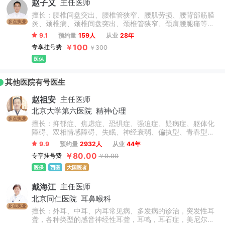
赵子义
主任医师
擅长：腰椎间盘突出、腰椎管狭窄、腰肌劳损、腰背部筋膜
多点执业
炎、颈椎病、颈椎间盘突出、颈椎管狭窄、颈肩腰腿痛等骨
科常见病及疑难病的诊断和治疗，具有丰富的骨关节疾病中
9.1
预约量
159人
从业
28年
西医诊疗经验。尤其在颈椎病、腰椎间盘突出症、颈肩痛及
￥100
专享挂号费
￥300
下腰痛的诊治上造诣深厚。擅长中医中药辨证论治脊柱、关
节疾病以及各类脊柱微创手术。
医保
其他医院有号医生
赵祖安
主任医师
北京大学第六医院
精神心理
多点执业
擅长：抑郁症、焦虑症、恐惧症、强迫症、疑病症、躯体化
障碍、双相情感障碍、失眠、神经衰弱、偏执型、青春型、
紧张型、单纯型、未定型及其他型或待分类的精神障碍等精
9.9
预约量
2932人
从业
44年
神疾病。躁狂症、双相情感障碍、精神康复、精神障碍、精
￥80.00
专享挂号费
￥0.00
神心理、睡眠障碍科、躁狂症、恐惧症、神经官能症、植物
神经紊乱、头痛头晕、更年期综合征、心理咨询、注意力不
医保
西医
大国医者
集中、网瘾、青少年厌学叛逆等青少年儿童心理问题。
戴海江
主任医师
北京同仁医院
耳鼻喉科
多点执业
擅长：外耳、中耳、内耳常见病、多发病的诊治，突发性耳
聋，各种类型的感音神经性耳聋，耳鸣，耳石症，美尼尔氏