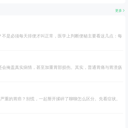
更多
？不是必须每天排便才叫正常，医学上判断便秘主要看这几点：每
还会掩盖真实病情，甚至加重胃部损伤。其实，普通胃痛与胃溃疡
更严重的胃癌？别慌，一起掰开揉碎了聊聊怎么区分。先看症状。