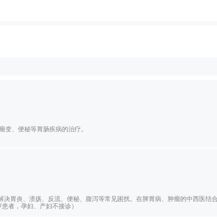
皮瘤变、便秘等胃肠疾病的治疗。
解决胃炎、溃疡、反流、便秘、腹泻等常见困扰。在脾胃病、肿瘤的中西医结
周岁患者，孕妇、产妇不接诊）