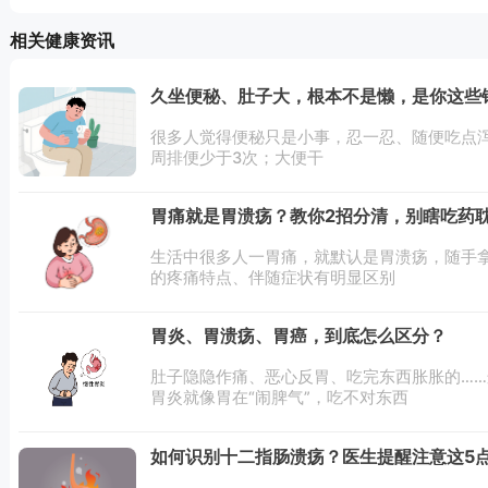
相关健康资讯
久坐便秘、肚子大，根本不是懒，是你这些
很多人觉得便秘只是小事，忍一忍、随便吃点
周排便少于3次；大便干
胃痛就是胃溃疡？教你2招分清，别瞎吃药
生活中很多人一胃痛，就默认是胃溃疡，随手
的疼痛特点、伴随症状有明显区别
胃炎、胃溃疡、胃癌，到底怎么区分？
肚子隐隐作痛、恶心反胃、吃完东西胀胀的…
胃炎就像胃在“闹脾气”，吃不对东西
如何识别十二指肠溃疡？医生提醒注意这5