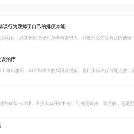
错误行为毁掉了自己的排便本能
泻药就行，其实长期便秘对身体伤害很大。到底什么才算真正的便秘
耽误治疗
拿出胃药服用，却不知胃痛的成因有很多。盲目用药不仅可能无效，
…这些症状一出现，不少人就开始担心：到底是胃炎、胃溃疡，还是
点