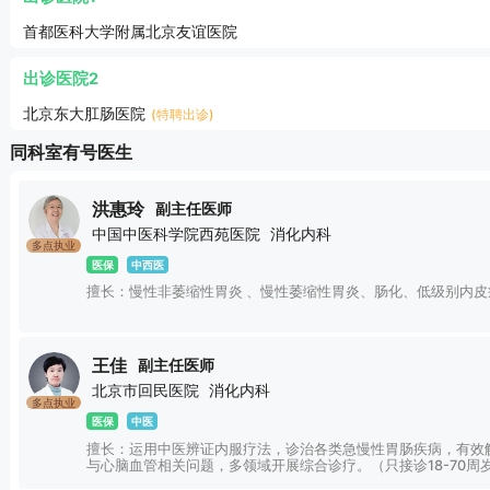
首都医科大学附属北京友谊医院
出诊医院2
北京东大肛肠医院
(特聘出诊)
同科室有号医生
洪惠玲
副主任医师
中国中医科学院西苑医院
消化内科
多点执业
医保
中西医
擅长：慢性非萎缩性胃炎 、慢性萎缩性胃炎、肠化、低级别内
王佳
副主任医师
北京市回民医院
消化内科
多点执业
医保
中医
擅长：运用中医辨证内服疗法，诊治各类急慢性胃肠疾病，有效
与心脑血管相关问题，多领域开展综合诊疗。（只接诊18-70