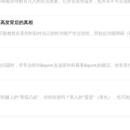
影响着全球数百万人的生活质量。它并非洪水猛兽，也并非不可言说
D高发背后的真相
都曾在某些时刻对自己的性功能产生过担忧，而勃起功能障碍（Erecti
题时，常常会听到&quot;去泌尿外科看看&quot;的建议。但
会想到腿上的“青筋凸起”，但你知道吗？男人的“蛋蛋”（睾丸），也