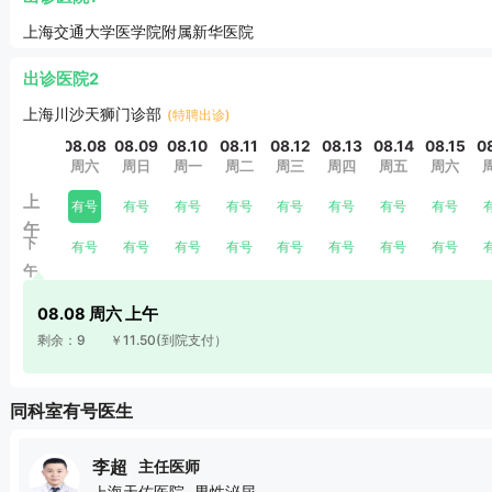
上海交通大学医学院附属新华医院
出诊医院2
上海川沙天狮门诊部
(特聘出诊)
08.08
08.09
08.10
08.11
08.12
08.13
08.14
08.15
0
周六
周日
周一
周二
周三
周四
周五
周六
上
有号
有号
有号
有号
有号
有号
有号
有号
午
下
有号
有号
有号
有号
有号
有号
有号
有号
午
08.08 周六 上午
剩余：9
￥11.50
(到院支付）
同科室有号医生
李超
主任医师