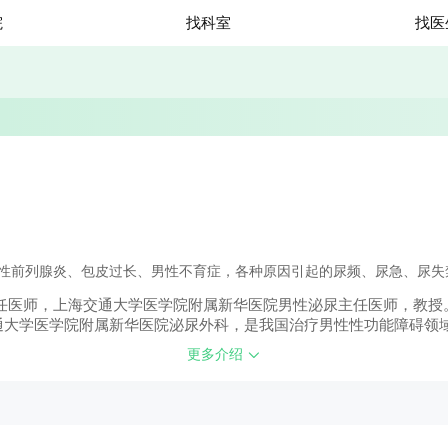
院
找科室
找医
性前列腺炎、包皮过长、男性不育症，各种原因引起的尿频、尿急、尿失
医师，上海交通大学医学院附属新华医院男性泌尿主任医师，教授。19
交通大学医学院附属新华医院泌尿外科，是我国治疗男性性功能障碍领
病及女性排尿异常等的诊治具有丰富的临床经验，尤其擅长常见男性
更多介绍
，在国家级杂志发表各种论文多篇。