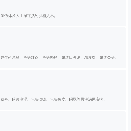
阴茎假体及人工尿道括约肌植入术。
泌尿生殖感染、龟头红点、龟头瘙痒、尿道口溃疡、精囊炎、尿道炎等。
附睾炎、阴囊潮湿、龟头溃疡、龟头裂皮、阴虱等男性泌尿疾病。