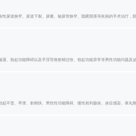
杂性尿道狭窄、尿道下裂、尿瘘、输尿管狭窄、隐匿阴茎等疾病的手术治疗，
减退、勃起功能障碍以及手淫导致射精过快、勃起功能异常等男性功能问题及
勃起不坚、早泄、射精快、男性性功能障碍、慢性前列腺炎、炎症感染、睾丸