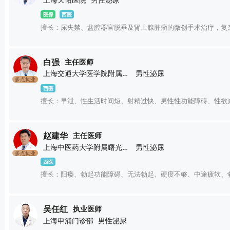
上海天佑医院
男性泌尿
医保
西医
擅长：尿失禁、盆腔器官脱垂及肾上腺肿瘤的微创手术治疗，复
白强
主任医师
上海交通大学医学院附属新华医院
男性泌尿
多点执业
西医
擅长：早泄、性生活时间短、射精过快、男性性功能障碍、性欲
赵建华
主任医师
上海中医药大学附属曙光医院
男性泌尿
多点执业
西医
擅长：阳痿、勃起功能障碍、无法勃起、硬度不够、中途疲软、
吴任红
执业医师
上海申浦门诊部
男性泌尿