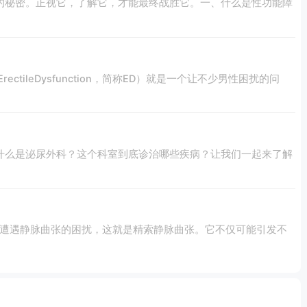
的秘密。正视它，了解它，才能最终战胜它。一、什么是性功能障
leDysfunction，简称ED）就是一个让不少男性困扰的问
究竟什么是泌尿外科？这个科室到底诊治哪些疾病？让我们一起来了解
可能遭遇静脉曲张的困扰，这就是精索静脉曲张。它不仅可能引发不