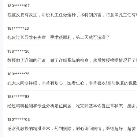
180******97
包皮反复有炎症，听说孔主任做这种手术特别厉害，特意等孔主任有
181******23
包皮过长导致有炎症，手术很顺利，第二天就可洗澡了
138******20
教授做了详细的问诊，做了详细系统的检查，然后教授根据情况开了
180******75
孔大夫问诊详细，非常有耐心，医者仁心，非常喜欢!目前恢复的也
158******98
经过精确检测和专业分析定位问题，吃完药基本恢复正常状态，感谢
180******03
感谢孔教授的精湛医术，药到病除，耐心询问病情，医德超好，超赞