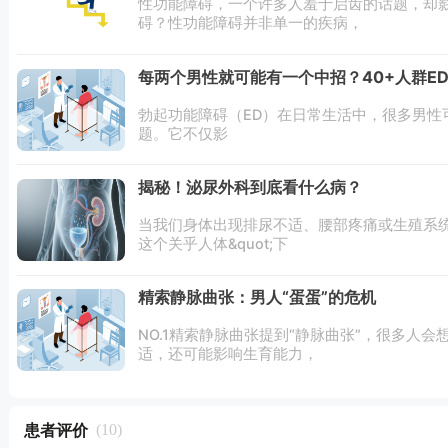
性功能障碍，一个许多人羞于启齿的话题，却
碍？性功能障碍并非单一的疾病，
每两个男性就可能有一个中招？40+人群E
勃起功能障碍（ED）在日常生活中，很多男性可能
题。它不仅影
揭秘！泌尿外科到底看什么病？
当我们身体出现排尿不适、腰部疼痛或生殖系统问
这个关乎人体&quot;下
精索静脉曲张：男人“蛋蛋”的危机
NO.1精索静脉曲张提到“静脉曲张”，很多人
适，还可能影响生育能力，
患者评价
(10)