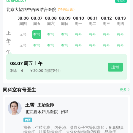
出诊医院1
可预约
北京大望路中西医结合医院
(特聘出诊)
08.06
08.07
08.08
08.09
08.10
08.11
08.12
08.13
0
周四
周五
周六
周日
周一
周二
周三
周四
上
无号
有号
有号
有号
有号
有号
有号
有号
午
下
无号
有号
有号
有号
有号
有号
有号
有号
午
08.07 周五 上午
挂号
剩余：4
￥20.00
(到院支付）
同科室有号医生
更多
王雪
主治医师
北京嘉禾妇儿医院
妇科
西医
擅长：生殖免疫、内分泌、凝血及子宫等因素如：多囊卵巢
综合征、抗磷脂综合征、未分化结缔组织疾病、易栓症、薄