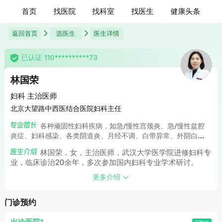
首页
找医院
找科室
找医生
健康头条
返回首页
选医生
医生详情
已认证 110**********73
林国荣
妇科 主治医师
北京大望路中西医结合医院妇科主任
各种顽固性妇科疾病，如急/慢性宫颈炎、急/慢性盆腔
炎症、妇科感染、各类阴道炎、月经不调、白带异常、外阴白
斑、阴道出血；意外妊娠之后的人流手术；妇科内分泌疾病、更
林国荣，女，主治医师，武汉大学医学院进修妇科专
年期常见疾病;女性产后私密抗衰，如私处修补术、阴道紧缩术、
业，临床诊治20余年，多次参加国内妇科专业学术研讨。
小阴唇整型术、性敏感度提升术及处女膜修复术等。
更多介绍
门诊预约