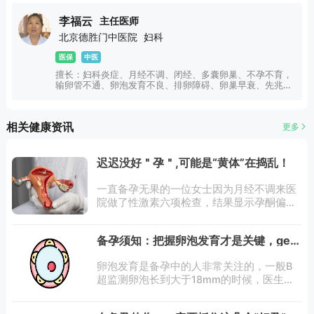
阴溃疡、阴道整形、卵巢囊肿、子宫疾病、阴道炎、宫颈
炎、白带异常、宫颈病变、宫颈息肉、宫颈囊肿、宫颈肥
李福云
主任医师
大、前庭大腺囊肿、更年期综合征、外阴瘙痒、子宫内膜
北京德胜门中医院
妇科
炎、多囊卵巢、宫颈糜烂等妇科常见病、多发病有30多年的
实践丰富临床经验。
医保
中医
擅长：妇科炎症、月经不调、闭经、多囊卵巢、不孕不育，
输卵管不通、卵泡发育不良、排卵障碍、卵巢早衰、先兆流
产、习惯性流产、宫颈糜烂、外阴白斑、宫颈肥大、反复炎
症不愈、更年期综合症、功能性子宫出血、内膜异位、乳腺
炎、乳腺增生、乳腺囊肿、乳腺纤维瘤、乳腺癌、乳腺肿
相关健康资讯
更多
块、乳腺疼痛等妇科及乳腺疾病。
迟迟没好＂孕＂,可能是“黄体”在捣乱！
一直备孕无果的一位女士因为月经不调来医
院做了性激素六项检查，结果显示孕酮偏
低。“一直觉得月经不调不算什么大事，直到
怀不上宝宝才重视起来，幸亏这次检查出来
备孕须知：把握卵泡发育才是关键，get
了。”女士悬着的心稍稍放下，后续准备按照
卵泡小知识
医生
卵泡发育是备孕中的人非常关注的，一般B
超监测卵泡长到大于18mm的时候，医生会
建议同房。但有时候等了很久一直没等到卵
泡大于18mm，真的是心塞！卵泡发育不