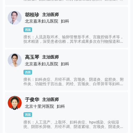
型子宫内膜、子宫腺肌症等相关因素导致的复发性流产，生
化妊娠，先兆流产、大月份死胎、试管婴儿不着床等的诊
治。熟练诊断并处理妊娠期并发症、合并症及围产期的管
胡桂珍
主治医师
理，熟练掌握宫颈环扎、剖宫产及宫腹腔镜等妇产科手术。
北京嘉禾妇儿医院
妇科
西医
擅长：人流及取环术、输卵管整形手术、宫腹腔镜手术等，
技术精湛，深受患者信赖，其学术成果多次在刊物报道和转
载。
高玉琴
主治医师
北京嘉禾妇儿医院
妇科
西医
擅长：妇科炎症、月经不调、宫颈炎、阴道炎、盆腔炎、附
件炎、功能性子宫出血、闭经、宫颈炎、白带异常等妇科常
见病及顽固性疾病的诊治，尤其擅长宫颈疾病、内分泌疾病
等。熟练掌握各种计划生育手术，对无痛人流有独特的见
解。
于俊华
主治医师
北京十里河医院
妇科
西医
擅长：人工流产、上取环、妇科炎症、hpv感染、尖锐湿
疣、阴部长异物、月经不调、阴道紧缩、宫颈炎、阴道炎、
处女膜修复、盆腔炎、附件炎、功能性子宫出血、闭经、外