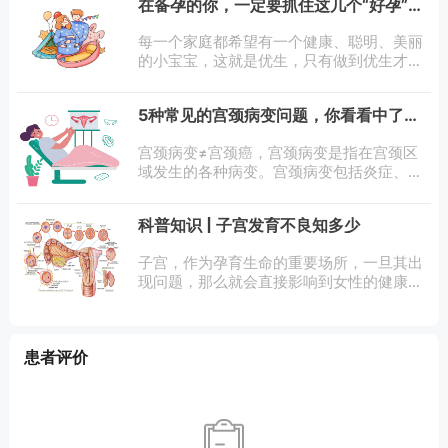
在备孕的你，一定要抓住这几个“好孕”关
良、无法排出就会影响备孕的进程和结果。
键点!
每一个家庭都希望有一个健康、聪明、美丽
的小宝宝，这就是优生，只有做到优生才谈
得到优育。那么怎样才能做到优生呢，首先
要选择受孕的关键时机。无论是精子的数量
5种常见的宫颈病变问题，你看看中了几
还是质量，一天中变化都很大，而在下午稍
个
后
宫颈病变≠宫颈癌，宫颈病变是指在宫颈区
域发生的各种病变。宫颈病变包括炎症、损
伤、肿瘤以及癌前病变等等，是女性最常见
的疾患之一，其最严重的疾病是子宫颈癌。
科普知识 | 子宫发育不良知多少
宫颈病变临床表现主要为5个：
子宫，作为孕育生命的重要场所，一旦其出
现问题，那么就会直接影响到女性的健康和
生育问题。一．如何判断患有子宫发育不
良？子宫发育不良又称幼稚子宫，系副中肾
管会合后短期内停止发育所致。在子宫发育
患者评价